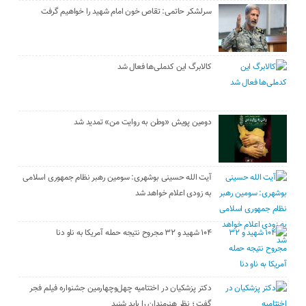
سرلشکر حاتمی: تقاص خون امام شهید را خواهیم گرفت
کالابرگ این کدملی‌ها فعال شد
دومین پویش «وطن به روایت من» تمدید شد
آیت الله حسینی بوشهری: سومین رهبر نظام جمهوری اسلامی
به زودی اعلام خواهد شد
۱۰۴ شهید و ۳۲ مجروح نتیجه حمله آمریکا به ناو دنا
دکتر پزشکیان در اختتامیه چهل‌وچهارمین جشنواره فیلم فجر
گفت ؛ نظر هنرمندان را باید شنید