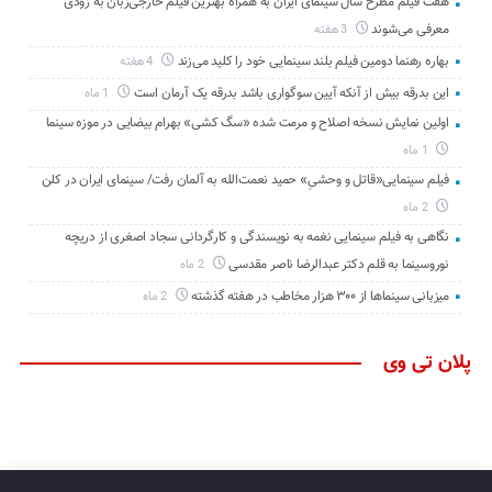
هفت فیلم مطرح سال سینمای ایران به همراه بهترین فیلم خارجی‌زبان به زودی
معرفی می‌شوند
3 هفته
بهاره رهنما دومین فیلم بلند سینمایی خود را کلید می‌زند
4 هفته
این بدرقه بیش از آنکه آیین سوگواری باشد بدرقه یک آرمان است
1 ماه
اولین نمایش نسخه اصلاح و مرمت شده «سگ کشی» بهرام بیضایی در موزه سینما
1 ماه
فیلم سینمایی«قاتل و وحشیِ» حمید نعمت‌الله به آلمان رفت/ سینمای ایران در کلن
2 ماه
نگاهی به فیلم سینمایی نغمه به نویسندگی و کارگردانی سجاد اصغری از دریچه
نوروسینما به قلم دکتر عبدالرضا ناصر مقدسی
2 ماه
میزبانی سینماها از ۳۰۰ هزار مخاطب در هفته گذشته
2 ماه
پلان تی وی