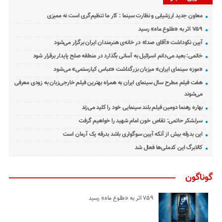
معاون جدید ارزشیابی و نظارت سینما : کار ما تنظیم‌گری است نه ممیزی
۷۵۹ اثر به «طلوع ماه» رسید
آیین نکوداشت «آقای صدا» در خانه‌ی هنرمندان ایران برگزار می‌شود
خاتمی: بعید می‌دانم اسرائیل به آسانی بگذارد در منطقه صلح پایدار برقرار شود
«موزه سینمای ایران» میزبان بزرگداشت «عباس کیارستمی» می‌شود
هفت فیلم مطرح سال سینمای ایران به همراه بهترین فیلم خارجی‌زبان به زودی معرفی
می‌شوند
بهاره رهنما دومین فیلم بلند سینمایی خود را کلید می‌زند
سرلشکر حاتمی: تقاص خون امام شهید را خواهیم گرفت
این بدرقه بیش از آنکه آیین سوگواری باشد بدرقه یک آرمان است
کالابرگ این کدملی‌ها فعال شد
گوناگون
۷۵۹ اثر به «طلوع ماه» رسید