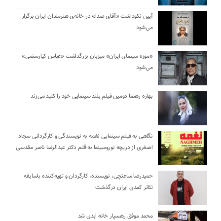
آیین نکوداشت «آقای صدا» در خانه‌ی هنرمندان ایران برگزار
می‌شود
«موزه سینمای ایران» میزبان بزرگداشت «عباس کیارستمی»
می‌شود
بهاره رهنما دومین فیلم بلند سینمایی خود را کلید می‌زند
نگاهی به فیلم سینمایی نغمه به نویسندگی و کارگردانی سجاد
اصغری از دریچه نوروسینما به قلم دکتر عبدالرضا ناصر مقدسی
حمیدرضا ساعتچی، نویسنده، کارگردان و تهیه‌کننده باسابقه
تئاتر کمدی ایران درگذشت
محمد موفق رهسپار خانه ابدی شد