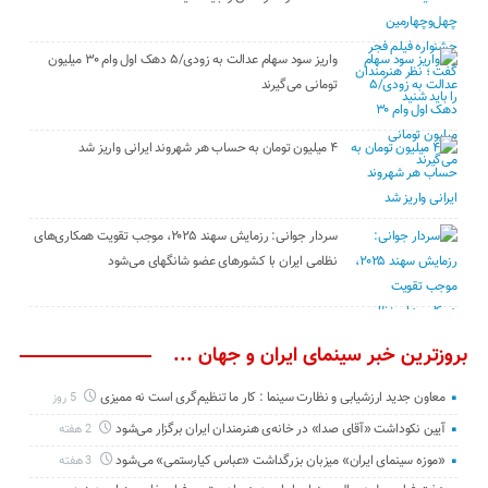
واریز سود سهام عدالت به زودی/۵ دهک اول وام ۳۰ میلیون
تومانی می‌گیرند
۴ میلیون تومان به حساب هر شهروند ایرانی واریز شد
سردار جوانی: رزمایش سهند ۲۰۲۵، موجب تقویت همکاری‌های
نظامی ایران با کشور‌های عضو شانگهای می‌شود
بروزترین خبر سینمای ایران و جهان ...
معاون جدید ارزشیابی و نظارت سینما : کار ما تنظیم‌گری است نه ممیزی
5 روز
آیین نکوداشت «آقای صدا» در خانه‌ی هنرمندان ایران برگزار می‌شود
2 هفته
«موزه سینمای ایران» میزبان بزرگداشت «عباس کیارستمی» می‌شود
3 هفته