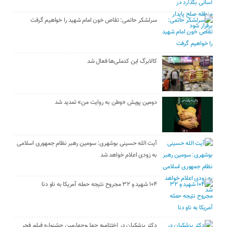
سرلشکر حاتمی: تقاص خون امام شهید را خواهیم گرفت
کالابرگ این کدملی‌ها فعال شد
دومین پویش «وطن به روایت من» تمدید شد
آیت الله حسینی بوشهری: سومین رهبر نظام جمهوری اسلامی
به زودی اعلام خواهد شد
۱۰۴ شهید و ۳۲ مجروح نتیجه حمله آمریکا به ناو دنا
دکتر پزشکیان در اختتامیه چهل‌وچهارمین جشنواره فیلم فجر