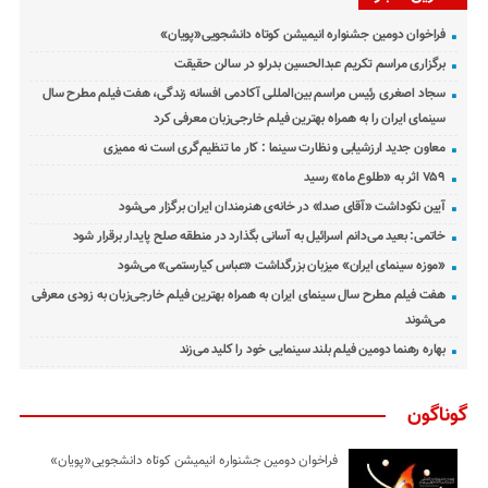
فراخوان دومین جشنواره انیمیشن کوتاه دانشجویی«پویان»
برگزاری مراسم تکریم عبدالحسین بدرلو در سالن حقیقت
سجاد اصغری رئیس مراسم بین‌المللی آکادمی افسانه زندگی، هفت فیلم مطرح سال
سینمای ایران را به همراه بهترین فیلم خارجی‌زبان معرفی کرد
معاون جدید ارزشیابی و نظارت سینما : کار ما تنظیم‌گری است نه ممیزی
۷۵۹ اثر به «طلوع ماه» رسید
آیین نکوداشت «آقای صدا» در خانه‌ی هنرمندان ایران برگزار می‌شود
خاتمی: بعید می‌دانم اسرائیل به آسانی بگذارد در منطقه صلح پایدار برقرار شود
«موزه سینمای ایران» میزبان بزرگداشت «عباس کیارستمی» می‌شود
هفت فیلم مطرح سال سینمای ایران به همراه بهترین فیلم خارجی‌زبان به زودی معرفی
می‌شوند
بهاره رهنما دومین فیلم بلند سینمایی خود را کلید می‌زند
گوناگون
فراخوان دومین جشنواره انیمیشن کوتاه دانشجویی«پویان»