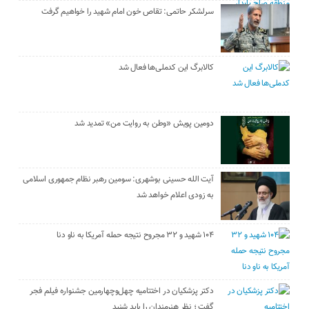
سرلشکر حاتمی: تقاص خون امام شهید را خواهیم گرفت
کالابرگ این کدملی‌ها فعال شد
دومین پویش «وطن به روایت من» تمدید شد
آیت الله حسینی بوشهری: سومین رهبر نظام جمهوری اسلامی
به زودی اعلام خواهد شد
۱۰۴ شهید و ۳۲ مجروح نتیجه حمله آمریکا به ناو دنا
دکتر پزشکیان در اختتامیه چهل‌وچهارمین جشنواره فیلم فجر
گفت ؛ نظر هنرمندان را باید شنید