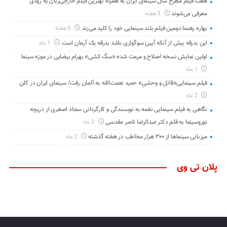
هفت فیلم مطرح سال سینمای ایران به همراه بهترین فیلم خارجی‌زبان به زودی
معرفی می‌شوند
3 هفته
بهاره رهنما دومین فیلم بلند سینمایی خود را کلید می‌زند
3 هفته
این بدرقه بیش از آنکه آیین سوگواری باشد بدرقه یک آرمان است
1 ماه
اولین نمایش نسخه اصلاح و مرمت شده «سگ کشی» بهرام بیضایی در موزه سینما
1 ماه
فیلم سینمایی«قاتل و وحشیِ» حمید نعمت‌الله به آلمان رفت/ سینمای ایران در کلن
2 ماه
نگاهی به فیلم سینمایی نغمه به نویسندگی و کارگردانی سجاد اصغری از دریچه
نوروسینما به قلم دکتر عبدالرضا ناصر مقدسی
2 ماه
میزبانی سینماها از ۳۰۰ هزار مخاطب در هفته گذشته
2 ماه
پلان تی وی