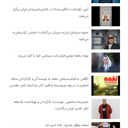
آیین نکوداشت «آقای صدا» در خانه‌ی هنرمندان ایران برگزار
می‌شود
«موزه سینمای ایران» میزبان بزرگداشت «عباس کیارستمی»
می‌شود
بهاره رهنما دومین فیلم بلند سینمایی خود را کلید می‌زند
نگاهی به فیلم سینمایی نغمه به نویسندگی و کارگردانی سجاد
اصغری از دریچه نوروسینما به قلم دکتر عبدالرضا ناصر مقدسی
حمیدرضا ساعتچی، نویسنده، کارگردان و تهیه‌کننده باسابقه
تئاتر کمدی ایران درگذشت
محمد موفق رهسپار خانه ابدی شد