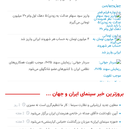
واریز سود سهام عدالت به زودی/۵ دهک اول وام ۳۰ میلیون
تومانی می‌گیرند
۴ میلیون تومان به حساب هر شهروند ایرانی واریز شد
سردار جوانی: رزمایش سهند ۲۰۲۵، موجب تقویت همکاری‌های
نظامی ایران با کشور‌های عضو شانگهای می‌شود
بروزترین خبر سینمای ایران و جهان ...
معاون جدید ارزشیابی و نظارت سینما : کار ما تنظیم‌گری است نه ممیزی
2 روز
آیین نکوداشت «آقای صدا» در خانه‌ی هنرمندان ایران برگزار می‌شود
2 هفته
«موزه سینمای ایران» میزبان بزرگداشت «عباس کیارستمی» می‌شود
3 هفته