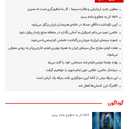
معاون جدید ارزشیابی و نظارت سینما : کار ما تنظیم‌گری است نه ممیزی
۷۵۹ اثر به «طلوع ماه» رسید
آیین نکوداشت «آقای صدا» در خانه‌ی هنرمندان ایران برگزار می‌شود
خاتمی: بعید می‌دانم اسرائیل به آسانی بگذارد در منطقه صلح پایدار برقرار شود
«موزه سینمای ایران» میزبان بزرگداشت «عباس کیارستمی» می‌شود
هفت فیلم مطرح سال سینمای ایران به همراه بهترین فیلم خارجی‌زبان به زودی معرفی
می‌شوند
بهاره رهنما دومین فیلم بلند سینمایی خود را کلید می‌زند
سرلشکر حاتمی: تقاص خون امام شهید را خواهیم گرفت
این بدرقه بیش از آنکه آیین سوگواری باشد بدرقه یک آرمان است
کالابرگ این کدملی‌ها فعال شد
گوناگون
۷۵۹ اثر به «طلوع ماه» رسید