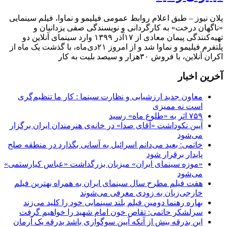
پلان نیوز – طبق اعلام روابط عمومی فیلیمو و نماوا، فیلم سینمایی
«ناگهان درخت» به کارگردانی و نویسندگی صفی یزدانیان و
تهیه‌کنندگی پیمان معادی از ۱۷آذر ۱۳۹۹ وارد سینمای آنلاین دو
پلتفرم فیلیمو و نماوا شد و از امروز ۲۱دی‌ماه، با گذشت یک ماه از
اکران آنلاین، با فروش ۳۰هزار و سیصد بلیت به کار
آخرین اخبار
معاون جدید ارزشیابی و نظارت سینما : کار ما تنظیم‌گری
است نه ممیزی
۷۵۹ اثر به «طلوع ماه» رسید
آیین نکوداشت «آقای صدا» در خانه‌ی هنرمندان ایران برگزار
می‌شود
خاتمی: بعید می‌دانم اسرائیل به آسانی بگذارد در منطقه صلح
پایدار برقرار شود
«موزه سینمای ایران» میزبان بزرگداشت «عباس کیارستمی»
می‌شود
هفت فیلم مطرح سال سینمای ایران به همراه بهترین فیلم
خارجی‌زبان به زودی معرفی می‌شوند
بهاره رهنما دومین فیلم بلند سینمایی خود را کلید می‌زند
سرلشکر حاتمی: تقاص خون امام شهید را خواهیم گرفت
این بدرقه بیش از آنکه آیین سوگواری باشد بدرقه یک آرمان