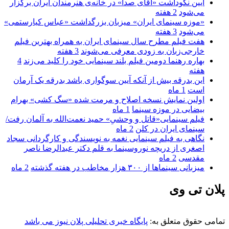
آیین نکوداشت «آقای صدا» در خانه‌ی هنرمندان ایران برگزار
می‌شود
2 هفته
«موزه سینمای ایران» میزبان بزرگداشت «عباس کیارستمی»
می‌شود
3 هفته
هفت فیلم مطرح سال سینمای ایران به همراه بهترین فیلم
خارجی‌زبان به زودی معرفی می‌شوند
3 هفته
بهاره رهنما دومین فیلم بلند سینمایی خود را کلید می‌زند
4
هفته
این بدرقه بیش از آنکه آیین سوگواری باشد بدرقه یک آرمان
است
1 ماه
اولین نمایش نسخه اصلاح و مرمت شده «سگ کشی» بهرام
بیضایی در موزه سینما
1 ماه
فیلم سینمایی«قاتل و وحشیِ» حمید نعمت‌الله به آلمان رفت/
سینمای ایران در کلن
2 ماه
نگاهی به فیلم سینمایی نغمه به نویسندگی و کارگردانی سجاد
اصغری از دریچه نوروسینما به قلم دکتر عبدالرضا ناصر
مقدسی
2 ماه
میزبانی سینماها از ۳۰۰ هزار مخاطب در هفته گذشته
2 ماه
پلان تی وی
تمامی حقوق متعلق به:
پایگاه خبری تحلیلی پلان نیوز می باشد