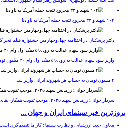
آیت الله حسینی بوشهری: سومین رهبر نظام جمهوری اسلامی ب
۱۰۴ شهید و ۳۲ مجروح نتیجه حمله آمریکا به ناو دنا
دکتر پزشکیان در اختتامیه چهل‌وچهارمین جشنواره فیلم فجر گفت
واریز سود سهام عدالت به زودی/۵ دهک اول وام ۳۰ میلیون تومانی می‌گیرند
۴ میلیون تومان به حساب هر شهروند ایرانی واریز شد
سردار جوانی: رزمایش سهند ۲۰۲۵، موجب تقویت همکاری‌های نظامی ایران با کشور‌های عضو شانگهای می‌شود
بروزترین خبر سینمای ایران و جهان ...
معاون جدید ارزشیابی و نظارت سینما : کار ما تنظیم‌گری است