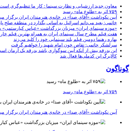
معاون جدید ارزشیابی و نظارت سینما : کار ما تنظیم‌گری است
۷۵۹ اثر به «طلوع ماه» رسید
آیین نکوداشت «آقای صدا» در خانه‌ی هنرمندان ایران برگزار می
خاتمی: بعید می‌دانم اسرائیل به آسانی بگذارد در منطقه صلح پای
«موزه سینمای ایران» میزبان بزرگداشت «عباس کیارستمی» م
هفت فیلم مطرح سال سینمای ایران به همراه بهترین فیلم خار
بهاره رهنما دومین فیلم بلند سینمایی خود را کلید می‌زند
سرلشکر حاتمی: تقاص خون امام شهید را خواهیم گرفت
این بدرقه بیش از آنکه آیین سوگواری باشد بدرقه یک آرمان اس
کالابرگ این کدملی‌ها فعال شد
گوناگون
۷۵۹ اثر به «طلوع ماه» رسید
آیین نکوداشت «آقای صدا» در خانه‌ی هنرمندان ایران برگزار می