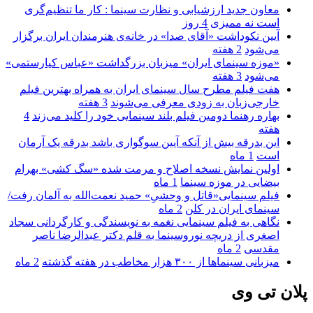
معاون جدید ارزشیابی و نظارت سینما : کار ما تنظیم‌گری
است نه ممیزی
4 روز
آیین نکوداشت «آقای صدا» در خانه‌ی هنرمندان ایران برگزار
می‌شود
2 هفته
«موزه سینمای ایران» میزبان بزرگداشت «عباس کیارستمی»
می‌شود
3 هفته
هفت فیلم مطرح سال سینمای ایران به همراه بهترین فیلم
خارجی‌زبان به زودی معرفی می‌شوند
3 هفته
بهاره رهنما دومین فیلم بلند سینمایی خود را کلید می‌زند
4
هفته
این بدرقه بیش از آنکه آیین سوگواری باشد بدرقه یک آرمان
است
1 ماه
اولین نمایش نسخه اصلاح و مرمت شده «سگ کشی» بهرام
بیضایی در موزه سینما
1 ماه
فیلم سینمایی«قاتل و وحشیِ» حمید نعمت‌الله به آلمان رفت/
سینمای ایران در کلن
2 ماه
نگاهی به فیلم سینمایی نغمه به نویسندگی و کارگردانی سجاد
اصغری از دریچه نوروسینما به قلم دکتر عبدالرضا ناصر
مقدسی
2 ماه
میزبانی سینماها از ۳۰۰ هزار مخاطب در هفته گذشته
2 ماه
پلان تی وی