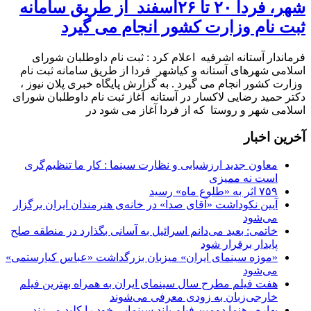
شهر، فردا ۲۰ تا ۲۶اسفند از طریق سامانه
ثبت نام وزارت کشور انجام می گیرد
فرماندار آستانه اشرفیه اعلام کرد : ثبت نام داوطلبان شورای
اسلامی شهرهای آستانه و کیاشهر فردا از طریق سامانه ثبت نام
وزارت کشور انجام می گیرد . به گزارش پایگاه خبری پلان نیوز ،
دکتر حمید رضایی لاکسار در آستانه آغاز ثبت نام داوطلبان شورای
اسلامی شهر و روستا که از فردا آغاز می شود در
آخرین اخبار
معاون جدید ارزشیابی و نظارت سینما : کار ما تنظیم‌گری
است نه ممیزی
۷۵۹ اثر به «طلوع ماه» رسید
آیین نکوداشت «آقای صدا» در خانه‌ی هنرمندان ایران برگزار
می‌شود
خاتمی: بعید می‌دانم اسرائیل به آسانی بگذارد در منطقه صلح
پایدار برقرار شود
«موزه سینمای ایران» میزبان بزرگداشت «عباس کیارستمی»
می‌شود
هفت فیلم مطرح سال سینمای ایران به همراه بهترین فیلم
خارجی‌زبان به زودی معرفی می‌شوند
بهاره رهنما دومین فیلم بلند سینمایی خود را کلید می‌زند