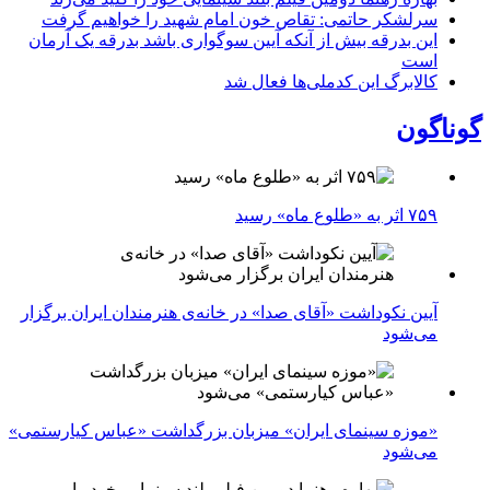
سرلشکر حاتمی: تقاص خون امام شهید را خواهیم گرفت
این بدرقه بیش از آنکه آیین سوگواری باشد بدرقه یک آرمان
است
کالابرگ این کدملی‌ها فعال شد
گوناگون
۷۵۹ اثر به «طلوع ماه» رسید
آیین نکوداشت «آقای صدا» در خانه‌ی هنرمندان ایران برگزار
می‌شود
«موزه سینمای ایران» میزبان بزرگداشت «عباس کیارستمی»
می‌شود