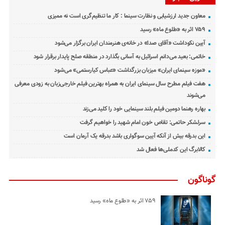
معاون جدید ارزشیابی و نظارت سینما : کار ما تنظیم‌گری است نه ممیزی
۷۵۹ اثر به «طلوع ماه» رسید
آیین نکوداشت «آقای صدا» در خانه‌ی هنرمندان ایران برگزار می‌شود
خاتمی: بعید می‌دانم اسرائیل به آسانی بگذارد در منطقه صلح پایدار برقرار شود
«موزه سینمای ایران» میزبان بزرگداشت «عباس کیارستمی» می‌شود
هفت فیلم مطرح سال سینمای ایران به همراه بهترین فیلم خارجی‌زبان به زودی معرفی
می‌شوند
بهاره رهنما دومین فیلم بلند سینمایی خود را کلید می‌زند
سرلشکر حاتمی: تقاص خون امام شهید را خواهیم گرفت
این بدرقه بیش از آنکه آیین سوگواری باشد بدرقه یک آرمان است
کالابرگ این کدملی‌ها فعال شد
گوناگون
۷۵۹ اثر به «طلوع ماه» رسید