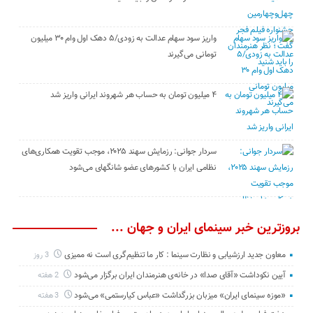
واریز سود سهام عدالت به زودی/۵ دهک اول وام ۳۰ میلیون
تومانی می‌گیرند
۴ میلیون تومان به حساب هر شهروند ایرانی واریز شد
سردار جوانی: رزمایش سهند ۲۰۲۵، موجب تقویت همکاری‌های
نظامی ایران با کشور‌های عضو شانگهای می‌شود
بروزترین خبر سینمای ایران و جهان ...
معاون جدید ارزشیابی و نظارت سینما : کار ما تنظیم‌گری است نه ممیزی
3 روز
آیین نکوداشت «آقای صدا» در خانه‌ی هنرمندان ایران برگزار می‌شود
2 هفته
«موزه سینمای ایران» میزبان بزرگداشت «عباس کیارستمی» می‌شود
3 هفته