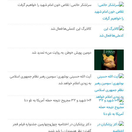
سرلشکر حاتمی: تقاص خون امام شهید را خواهیم گرفت
کالابرگ این کدملی‌ها فعال شد
دومین پویش «وطن به روایت من» تمدید شد
آیت الله حسینی بوشهری: سومین رهبر نظام جمهوری اسلامی
به زودی اعلام خواهد شد
۱۰۴ شهید و ۳۲ مجروح نتیجه حمله آمریکا به ناو دنا
دکتر پزشکیان در اختتامیه چهل‌وچهارمین جشنواره فیلم فجر
گفت ؛ نظر هنرمندان را باید شنید