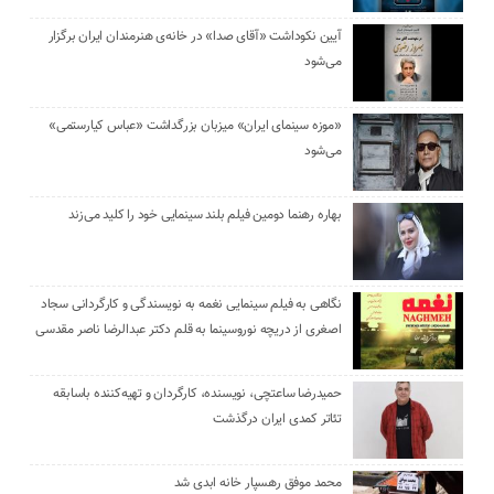
آیین نکوداشت «آقای صدا» در خانه‌ی هنرمندان ایران برگزار
می‌شود
«موزه سینمای ایران» میزبان بزرگداشت «عباس کیارستمی»
می‌شود
بهاره رهنما دومین فیلم بلند سینمایی خود را کلید می‌زند
نگاهی به فیلم سینمایی نغمه به نویسندگی و کارگردانی سجاد
اصغری از دریچه نوروسینما به قلم دکتر عبدالرضا ناصر مقدسی
حمیدرضا ساعتچی، نویسنده، کارگردان و تهیه‌کننده باسابقه
تئاتر کمدی ایران درگذشت
محمد موفق رهسپار خانه ابدی شد