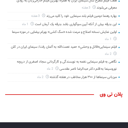
هفت فیلم مطرح سال سینمای ایران به همراه بهترین فیلم خارجی‌زبان به زودی
معرفی می‌شوند
3 هفته
بهاره رهنما دومین فیلم بلند سینمایی خود را کلید می‌زند
3 هفته
این بدرقه بیش از آنکه آیین سوگواری باشد بدرقه یک آرمان است
1 ماه
اولین نمایش نسخه اصلاح و مرمت شده «سگ کشی» بهرام بیضایی در موزه سینما
1 ماه
فیلم سینمایی«قاتل و وحشیِ» حمید نعمت‌الله به آلمان رفت/ سینمای ایران در کلن
2 ماه
نگاهی به فیلم سینمایی نغمه به نویسندگی و کارگردانی سجاد اصغری از دریچه
نوروسینما به قلم دکتر عبدالرضا ناصر مقدسی
2 ماه
میزبانی سینماها از ۳۰۰ هزار مخاطب در هفته گذشته
2 ماه
پلان تی وی