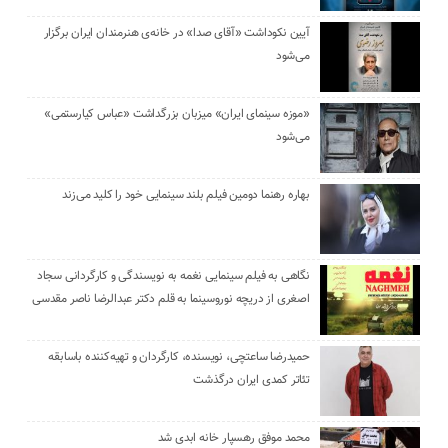
آیین نکوداشت «آقای صدا» در خانه‌ی هنرمندان ایران برگزار
می‌شود
«موزه سینمای ایران» میزبان بزرگداشت «عباس کیارستمی»
می‌شود
بهاره رهنما دومین فیلم بلند سینمایی خود را کلید می‌زند
نگاهی به فیلم سینمایی نغمه به نویسندگی و کارگردانی سجاد
اصغری از دریچه نوروسینما به قلم دکتر عبدالرضا ناصر مقدسی
حمیدرضا ساعتچی، نویسنده، کارگردان و تهیه‌کننده باسابقه
تئاتر کمدی ایران درگذشت
محمد موفق رهسپار خانه ابدی شد