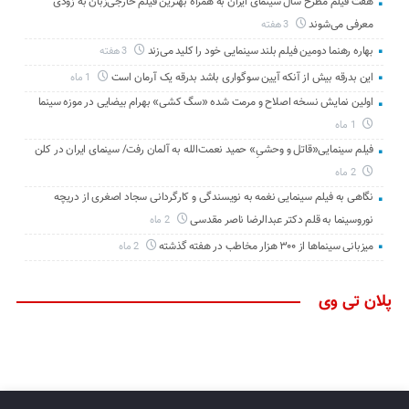
هفت فیلم مطرح سال سینمای ایران به همراه بهترین فیلم خارجی‌زبان به زودی
معرفی می‌شوند
3 هفته
بهاره رهنما دومین فیلم بلند سینمایی خود را کلید می‌زند
3 هفته
این بدرقه بیش از آنکه آیین سوگواری باشد بدرقه یک آرمان است
1 ماه
اولین نمایش نسخه اصلاح و مرمت شده «سگ کشی» بهرام بیضایی در موزه سینما
1 ماه
فیلم سینمایی«قاتل و وحشیِ» حمید نعمت‌الله به آلمان رفت/ سینمای ایران در کلن
2 ماه
نگاهی به فیلم سینمایی نغمه به نویسندگی و کارگردانی سجاد اصغری از دریچه
نوروسینما به قلم دکتر عبدالرضا ناصر مقدسی
2 ماه
میزبانی سینماها از ۳۰۰ هزار مخاطب در هفته گذشته
2 ماه
پلان تی وی