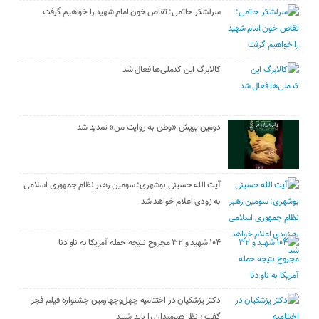
سرلشکر حاتمی: تقاص خون امام شهید را خواهیم گرفت
کالابرگ این کدملی‌ها فعال شد
دومین پویش «وطن به روایت من» تمدید شد
آیت الله حسینی بوشهری: سومین رهبر نظام جمهوری اسلامی
به زودی اعلام خواهد شد
۱۰۴ شهید و ۳۲ مجروح نتیجه حمله آمریکا به ناو دنا
دکتر پزشکیان در اختتامیه چهل‌وچهارمین جشنواره فیلم فجر
گفت ؛ نظر هنرمندان را باید شنید