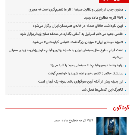
معاون جدید ارزشیابی و نظارت سینما : کار ما تنظیم‌گری است نه ممیزی
۷۵۹ اثر به «طلوع ماه» رسید
آیین نکوداشت «آقای صدا» در خانه‌ی هنرمندان ایران برگزار می‌شود
خاتمی: بعید می‌دانم اسرائیل به آسانی بگذارد در منطقه صلح پایدار برقرار شود
«موزه سینمای ایران» میزبان بزرگداشت «عباس کیارستمی» می‌شود
هفت فیلم مطرح سال سینمای ایران به همراه بهترین فیلم خارجی‌زبان به زودی معرفی
می‌شوند
بهاره رهنما دومین فیلم بلند سینمایی خود را کلید می‌زند
سرلشکر حاتمی: تقاص خون امام شهید را خواهیم گرفت
این بدرقه بیش از آنکه آیین سوگواری باشد بدرقه یک آرمان است
کالابرگ این کدملی‌ها فعال شد
گوناگون
۷۵۹ اثر به «طلوع ماه» رسید