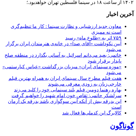
۱۴۰۲ از ساعت ۱۸ در سینما فلسطین تهران خواهدبود.؛
آخرین اخبار
معاون جدید ارزشیابی و نظارت سینما : کار ما تنظیم‌گری
است نه ممیزی
۷۵۹ اثر به «طلوع ماه» رسید
آیین نکوداشت «آقای صدا» در خانه‌ی هنرمندان ایران برگزار
می‌شود
خاتمی: بعید می‌دانم اسرائیل به آسانی بگذارد در منطقه صلح
پایدار برقرار شود
«موزه سینمای ایران» میزبان بزرگداشت «عباس کیارستمی»
می‌شود
هفت فیلم مطرح سال سینمای ایران به همراه بهترین فیلم
خارجی‌زبان به زودی معرفی می‌شوند
بهاره رهنما دومین فیلم بلند سینمایی خود را کلید می‌زند
سرلشکر حاتمی: تقاص خون امام شهید را خواهیم گرفت
این بدرقه بیش از آنکه آیین سوگواری باشد بدرقه یک آرمان
است
کالابرگ این کدملی‌ها فعال شد
گوناگون