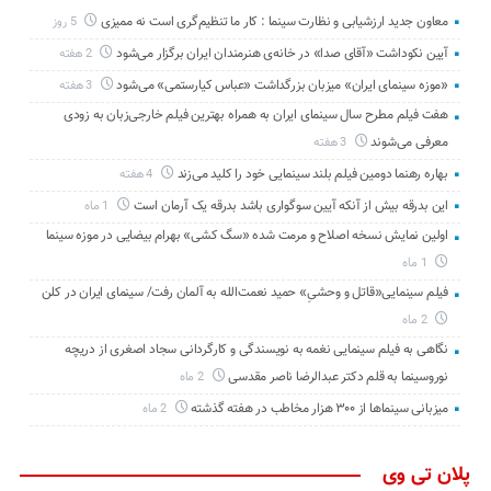
معاون جدید ارزشیابی و نظارت سینما : کار ما تنظیم‌گری است نه ممیزی
5 روز
آیین نکوداشت «آقای صدا» در خانه‌ی هنرمندان ایران برگزار می‌شود
2 هفته
«موزه سینمای ایران» میزبان بزرگداشت «عباس کیارستمی» می‌شود
3 هفته
هفت فیلم مطرح سال سینمای ایران به همراه بهترین فیلم خارجی‌زبان به زودی
معرفی می‌شوند
3 هفته
بهاره رهنما دومین فیلم بلند سینمایی خود را کلید می‌زند
4 هفته
این بدرقه بیش از آنکه آیین سوگواری باشد بدرقه یک آرمان است
1 ماه
اولین نمایش نسخه اصلاح و مرمت شده «سگ کشی» بهرام بیضایی در موزه سینما
1 ماه
فیلم سینمایی«قاتل و وحشیِ» حمید نعمت‌الله به آلمان رفت/ سینمای ایران در کلن
2 ماه
نگاهی به فیلم سینمایی نغمه به نویسندگی و کارگردانی سجاد اصغری از دریچه
نوروسینما به قلم دکتر عبدالرضا ناصر مقدسی
2 ماه
میزبانی سینماها از ۳۰۰ هزار مخاطب در هفته گذشته
2 ماه
پلان تی وی