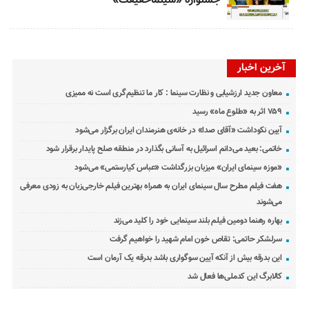
جشنواره «سینماحقیقت»
آخرین اخبار
معاون جدید ارزشیابی و نظارت سینما : کار ما تنظیم‌گری است نه ممیزی
۷۵۹ اثر به «طلوع ماه» رسید
آیین نکوداشت «آقای صدا» در خانه‌ی هنرمندان ایران برگزار می‌شود
خاتمی: بعید می‌دانم اسرائیل به آسانی بگذارد در منطقه صلح پایدار برقرار شود
«موزه سینمای ایران» میزبان بزرگداشت «عباس کیارستمی» می‌شود
هفت فیلم مطرح سال سینمای ایران به همراه بهترین فیلم خارجی‌زبان به زودی معرفی
می‌شوند
بهاره رهنما دومین فیلم بلند سینمایی خود را کلید می‌زند
سرلشکر حاتمی: تقاص خون امام شهید را خواهیم گرفت
این بدرقه بیش از آنکه آیین سوگواری باشد بدرقه یک آرمان است
کالابرگ این کدملی‌ها فعال شد