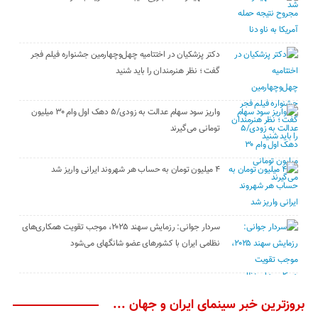
دکتر پزشکیان در اختتامیه چهل‌وچهارمین جشنواره فیلم فجر
گفت ؛ نظر هنرمندان را باید شنید
واریز سود سهام عدالت به زودی/۵ دهک اول وام ۳۰ میلیون
تومانی می‌گیرند
۴ میلیون تومان به حساب هر شهروند ایرانی واریز شد
سردار جوانی: رزمایش سهند ۲۰۲۵، موجب تقویت همکاری‌های
نظامی ایران با کشور‌های عضو شانگهای می‌شود
بروزترین خبر سینمای ایران و جهان ...