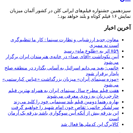
سیزدهمین جشنواره فیلم‌های ایرانی کلن در کشور آلمان میزبان
نمایش ۱۶ فیلم کوتاه و بلند خواهد بود.؛
آخرین اخبار
معاون جدید ارزشیابی و نظارت سینما : کار ما تنظیم‌گری
است نه ممیزی
۷۵۹ اثر به «طلوع ماه» رسید
آیین نکوداشت «آقای صدا» در خانه‌ی هنرمندان ایران برگزار
می‌شود
خاتمی: بعید می‌دانم اسرائیل به آسانی بگذارد در منطقه صلح
پایدار برقرار شود
«موزه سینمای ایران» میزبان بزرگداشت «عباس کیارستمی»
می‌شود
هفت فیلم مطرح سال سینمای ایران به همراه بهترین فیلم
خارجی‌زبان به زودی معرفی می‌شوند
بهاره رهنما دومین فیلم بلند سینمایی خود را کلید می‌زند
سرلشکر حاتمی: تقاص خون امام شهید را خواهیم گرفت
این بدرقه بیش از آنکه آیین سوگواری باشد بدرقه یک آرمان
است
کالابرگ این کدملی‌ها فعال شد