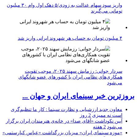
واریز سود سهام عدالت به زودی/۵ دهک اول وام ۳۰ میلیون
تومانی می‌گیرند
۴ میلیون تومان به حساب هر شهروند ایرانی واریز شد
سردار جوانی: رزمایش سهند ۲۰۲۵، موجب تقویت
همکاری‌های نظامی ایران با کشور‌های عضو شانگهای
می‌شود
بروزترین خبر سینمای ایران و جهان ...
معاون جدید ارزشیابی و نظارت سینما : کار ما تنظیم‌گری
است نه ممیزی
2 روز
آیین نکوداشت «آقای صدا» در خانه‌ی هنرمندان ایران برگزار
می‌شود
2 هفته
«موزه سینمای ایران» میزبان بزرگداشت «عباس کیارستمی»