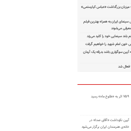
 میزبان بزرگداشت «عباس کیارستمی»
ینمای ایران به همراه بهترین فیلم
معرفی می‌شوند
م بلند سینمایی خود را کلید می‌زند
 خون امام شهید را خواهیم گرفت
ه آیین سوگواری باشد بدرقه یک آرمان
 فعال شد
۷۵۹ اثر به «طلوع ماه» رسید
آیین نکوداشت «آقای صدا» در
خانه‌ی هنرمندان ایران برگزار می‌شود