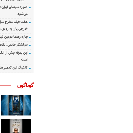
«موزه سینمای ایران»
می‌شود
هفت فیلم مطرح سال س
خارجی‌زبان به زودی 
بهاره رهنما دومین فیل
سرلشکر حاتمی: تقاص
این بدرقه بیش از آنک
است
کالابرگ این کدملی‌ها
گوناگون