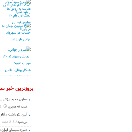
بروزترین خبر سین
معاون جدید ارزشیابی 
است نه ممیزی
3 روز
آیین نکوداشت «آقای ص
می‌شود
2 هفته
«موزه سینمای ایران