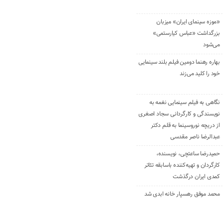
«موزه سینمای ایران» میزبان
بزرگداشت «عباس کیارستمی»
می‌شود
بهاره رهنما دومین فیلم بلند سینمایی
خود را کلید می‌زند
نگاهی به فیلم سینمایی نغمه به
نویسندگی و کارگردانی سجاد اصغری
از دریچه نوروسینما به قلم دکتر
عبدالرضا ناصر مقدسی
حمیدرضا ساعتچی، نویسنده،
کارگردان و تهیه‌کننده باسابقه تئاتر
کمدی ایران درگذشت
محمد موفق رهسپار خانه ابدی شد