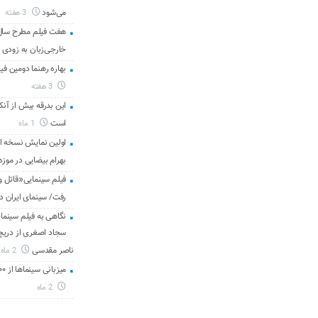
می‌شود
3 هفته
هفت فیلم مطرح سال س
خارجی‌زبان به زودی 
بهاره رهنما دومین فیل
3 هفته
این بدرقه بیش از آنک
است
1 ماه
اولین نمایش نسخه 
بهرام بیضایی در موزه
فیلم سینمایی«قاتل و
رفت/ سینمای ایران د
نگاهی به فیلم سینمای
سجاد اصغری از دریچه 
ناصر مقدسی
2 ماه
میزبانی سینماها از ۳۰۰ هزار مخاطب در هفته گذشته
2 ماه