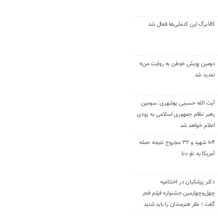
کالابرگ این کدملی‌ها فعال شد
دومین پویش «وطن به روایت من»
تمدید شد
آیت الله حسینی بوشهری: سومین
رهبر نظام جمهوری اسلامی به زودی
اعلام خواهد شد
۱۰۴ شهید و ۳۲ مجروح نتیجه حمله
آمریکا به ناو دنا
دکتر پزشکیان در اختتامیه
چهل‌وچهارمین جشنواره فیلم فجر
گفت ؛ نظر هنرمندان را باید شنید