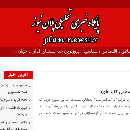
اعی ، اقتصادی ، سیاسی
بروزترین خبر سینمای ایران و جهان …
آخرین اخبار
معاون جدید ارزشیابی 
نمایی کلید خورد
است نه ممیزی
هان درخت” و “سراسر شب” تعطیلی سینماها در پی شیوع کرونا که
۷۵۹ اثر به «طلوع ماه» رسید
سینماداران داشت یک امکان تازه در اکران را هم پیش‌آورد؛ برای
آیین نکوداشت «آقای ص
اولین بار اکران آنلاین در سینمای ایران تجربه شد و فیلمسازان زیادی در همین مدت ۷ ماه در
می‌شود
خاتمی: بعید می‌دانم 
صلح پایدار برقرار شود