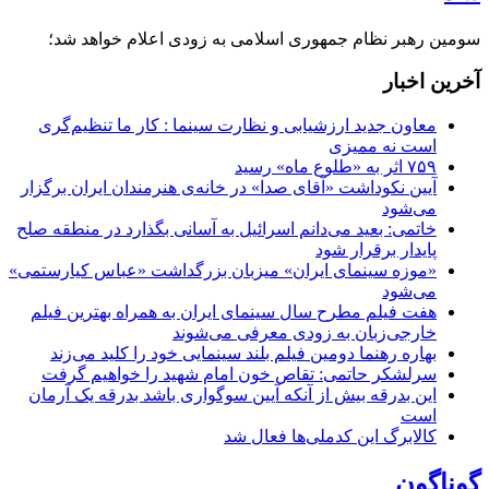
سومین رهبر نظام جمهوری اسلامی به زودی اعلام خواهد شد؛
آخرین اخبار
معاون جدید ارزشیابی و نظارت سینما : کار ما تنظیم‌گری
است نه ممیزی
۷۵۹ اثر به «طلوع ماه» رسید
آیین نکوداشت «آقای صدا» در خانه‌ی هنرمندان ایران برگزار
می‌شود
خاتمی: بعید می‌دانم اسرائیل به آسانی بگذارد در منطقه صلح
پایدار برقرار شود
«موزه سینمای ایران» میزبان بزرگداشت «عباس کیارستمی»
می‌شود
هفت فیلم مطرح سال سینمای ایران به همراه بهترین فیلم
خارجی‌زبان به زودی معرفی می‌شوند
بهاره رهنما دومین فیلم بلند سینمایی خود را کلید می‌زند
سرلشکر حاتمی: تقاص خون امام شهید را خواهیم گرفت
این بدرقه بیش از آنکه آیین سوگواری باشد بدرقه یک آرمان
است
کالابرگ این کدملی‌ها فعال شد
گوناگون