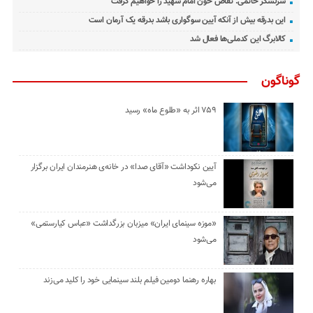
سرلشکر حاتمی: تقاص خون امام شهید را خواهیم گرفت
این بدرقه بیش از آنکه آیین سوگواری باشد بدرقه یک آرمان است
کالابرگ این کدملی‌ها فعال شد
گوناگون
۷۵۹ اثر به «طلوع ماه» رسید
آیین نکوداشت «آقای صدا» در خانه‌ی هنرمندان ایران برگزار
می‌شود
«موزه سینمای ایران» میزبان بزرگداشت «عباس کیارستمی»
می‌شود
بهاره رهنما دومین فیلم بلند سینمایی خود را کلید می‌زند