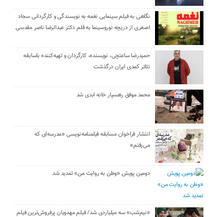
نگاهی به فیلم سینمایی نغمه به نویسندگی و کارگردانی سجاد
اصغری از دریچه نوروسینما به قلم دکتر عبدالرضا ناصر مقدسی
حمیدرضا ساعتچی، نویسنده، کارگردان و تهیه‌کننده باسابقه
تئاتر کمدی ایران درگذشت
محمد موفق رهسپار خانه ابدی شد
انتشار فراخوان مسابقه فیلمنامه‌نویسی «مدرسه‌ای که
می‌رفتم»
دومین پویش «وطن به روایت من» تمدید شد
«نیم‌شب» سه میلیاردی شد/ فیلم مهدویان پرفروش‌ترین فیلم