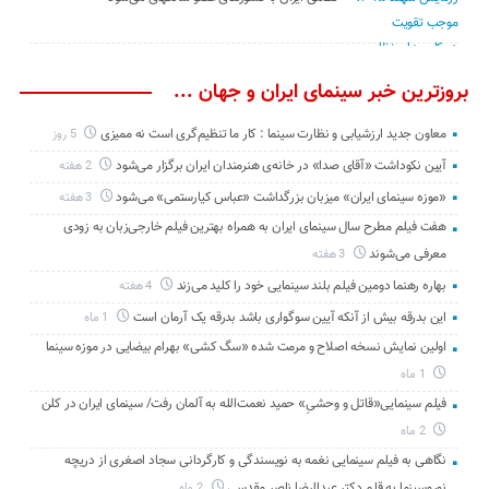
بروزترین خبر سینمای ایران و جهان ...
معاون جدید ارزشیابی و نظارت سینما : کار ما تنظیم‌گری است نه ممیزی
5 روز
آیین نکوداشت «آقای صدا» در خانه‌ی هنرمندان ایران برگزار می‌شود
2 هفته
«موزه سینمای ایران» میزبان بزرگداشت «عباس کیارستمی» می‌شود
3 هفته
هفت فیلم مطرح سال سینمای ایران به همراه بهترین فیلم خارجی‌زبان به زودی
معرفی می‌شوند
3 هفته
بهاره رهنما دومین فیلم بلند سینمایی خود را کلید می‌زند
4 هفته
این بدرقه بیش از آنکه آیین سوگواری باشد بدرقه یک آرمان است
1 ماه
اولین نمایش نسخه اصلاح و مرمت شده «سگ کشی» بهرام بیضایی در موزه سینما
1 ماه
فیلم سینمایی«قاتل و وحشیِ» حمید نعمت‌الله به آلمان رفت/ سینمای ایران در کلن
2 ماه
نگاهی به فیلم سینمایی نغمه به نویسندگی و کارگردانی سجاد اصغری از دریچه
نوروسینما به قلم دکتر عبدالرضا ناصر مقدسی
2 ماه