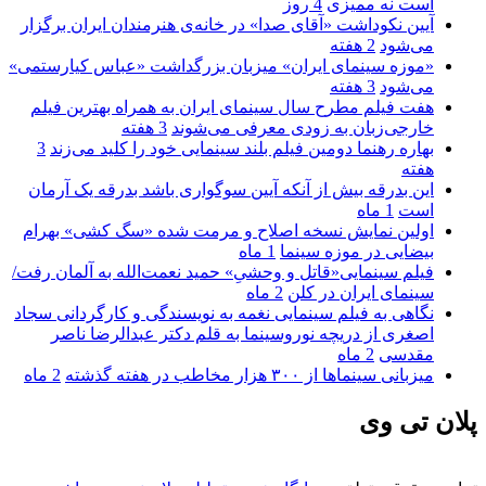
است نه ممیزی
4 روز
آیین نکوداشت «آقای صدا» در خانه‌ی هنرمندان ایران برگزار
می‌شود
2 هفته
«موزه سینمای ایران» میزبان بزرگداشت «عباس کیارستمی»
می‌شود
3 هفته
هفت فیلم مطرح سال سینمای ایران به همراه بهترین فیلم
خارجی‌زبان به زودی معرفی می‌شوند
3 هفته
بهاره رهنما دومین فیلم بلند سینمایی خود را کلید می‌زند
3
هفته
این بدرقه بیش از آنکه آیین سوگواری باشد بدرقه یک آرمان
است
1 ماه
اولین نمایش نسخه اصلاح و مرمت شده «سگ کشی» بهرام
بیضایی در موزه سینما
1 ماه
فیلم سینمایی«قاتل و وحشیِ» حمید نعمت‌الله به آلمان رفت/
سینمای ایران در کلن
2 ماه
نگاهی به فیلم سینمایی نغمه به نویسندگی و کارگردانی سجاد
اصغری از دریچه نوروسینما به قلم دکتر عبدالرضا ناصر
مقدسی
2 ماه
میزبانی سینماها از ۳۰۰ هزار مخاطب در هفته گذشته
2 ماه
پلان تی وی