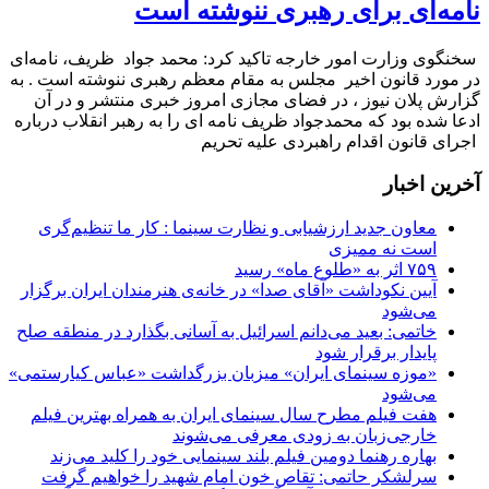
نامه‌ای برای رهبری ننوشته است
سخنگوی وزارت امور خارجه تاکید کرد: محمد جواد ظریف، نامه‌ای
در مورد قانون اخیر مجلس به مقام معظم رهبری ننوشته است . به
گزارش پلان نیوز ، در فضای مجازی امروز خبری منتشر و در آن
ادعا شده بود که محمدجواد ظریف نامه ای را به رهبر انقلاب درباره
اجرای قانون اقدام راهبردی علیه تحریم
آخرین اخبار
معاون جدید ارزشیابی و نظارت سینما : کار ما تنظیم‌گری
است نه ممیزی
۷۵۹ اثر به «طلوع ماه» رسید
آیین نکوداشت «آقای صدا» در خانه‌ی هنرمندان ایران برگزار
می‌شود
خاتمی: بعید می‌دانم اسرائیل به آسانی بگذارد در منطقه صلح
پایدار برقرار شود
«موزه سینمای ایران» میزبان بزرگداشت «عباس کیارستمی»
می‌شود
هفت فیلم مطرح سال سینمای ایران به همراه بهترین فیلم
خارجی‌زبان به زودی معرفی می‌شوند
بهاره رهنما دومین فیلم بلند سینمایی خود را کلید می‌زند
سرلشکر حاتمی: تقاص خون امام شهید را خواهیم گرفت