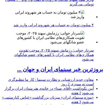
تومانی می‌گیرند
۴ میلیون تومان به حساب هر شهروند ایرانی واریز شد
سردار جوانی: رزمایش سهند ۲۰۲۵، موجب تقویت
همکاری‌های نظامی ایران با کشور‌های عضو شانگهای
می‌شود
بروزترین خبر سینمای ایران و جهان ...
معاون جدید ارزشیابی و نظارت سینما : کار ما تنظیم‌گری
است نه ممیزی
2 روز
آیین نکوداشت «آقای صدا» در خانه‌ی هنرمندان ایران برگزار
می‌شود
2 هفته
«موزه سینمای ایران» میزبان بزرگداشت «عباس کیارستمی»
می‌شود
3 هفته