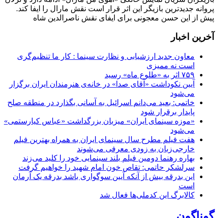
پروانه جدیدترین بازیگر این اثر قرار است نقش مارال را ایفا کند.
پیش از این حسن معجونی برای ایفای نقش ناصرالدین شاه
آخرین اخبار
معاون جدید ارزشیابی و نظارت سینما : کار ما تنظیم‌گری
است نه ممیزی
۷۵۹ اثر به «طلوع ماه» رسید
آیین نکوداشت «آقای صدا» در خانه‌ی هنرمندان ایران برگزار
می‌شود
خاتمی: بعید می‌دانم اسرائیل به آسانی بگذارد در منطقه صلح
پایدار برقرار شود
«موزه سینمای ایران» میزبان بزرگداشت «عباس کیارستمی»
می‌شود
هفت فیلم مطرح سال سینمای ایران به همراه بهترین فیلم
خارجی‌زبان به زودی معرفی می‌شوند
بهاره رهنما دومین فیلم بلند سینمایی خود را کلید می‌زند
سرلشکر حاتمی: تقاص خون امام شهید را خواهیم گرفت
این بدرقه بیش از آنکه آیین سوگواری باشد بدرقه یک آرمان
است
کالابرگ این کدملی‌ها فعال شد
گوناگون