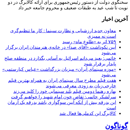
سخنگوی دولت از دستور رئیس‌جمهوری برای ارائه کالابرگ در دو
نوبت تا شب عید به طبقات ضعیف و محروم جامعه خبر داد
آخرین اخبار
معاون جدید ارزشیابی و نظارت سینما : کار ما تنظیم‌گری
است نه ممیزی
۷۵۹ اثر به «طلوع ماه» رسید
آیین نکوداشت «آقای صدا» در خانه‌ی هنرمندان ایران برگزار
می‌شود
خاتمی: بعید می‌دانم اسرائیل به آسانی بگذارد در منطقه صلح
پایدار برقرار شود
«موزه سینمای ایران» میزبان بزرگداشت «عباس کیارستمی»
می‌شود
هفت فیلم مطرح سال سینمای ایران به همراه بهترین فیلم
خارجی‌زبان به زودی معرفی می‌شوند
بهاره رهنما دومین فیلم بلند سینمایی خود را کلید می‌زند
سرلشکر حاتمی: تقاص خون امام شهید را خواهیم گرفت
این بدرقه بیش از آنکه آیین سوگواری باشد بدرقه یک آرمان
است
کالابرگ این کدملی‌ها فعال شد
گوناگون