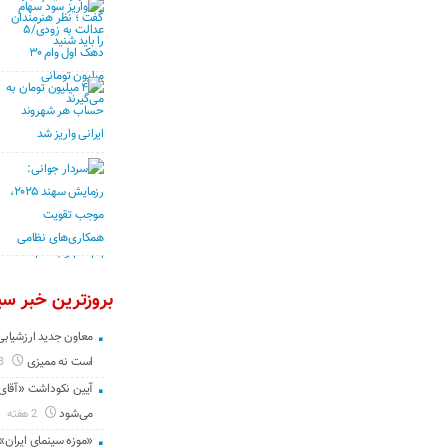
بروزترین خبر سین
معاون جدید ارزشیابی 
است نه ممیزی
3 روز
آیین نکوداشت «آقای ص
می‌شود
2 هفته
«موزه سینمای ایران