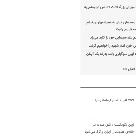
 میزبان بزرگداشت «عباس کیارستمی»
ینمای ایران به همراه بهترین فیلم
معرفی می‌شوند
م بلند سینمایی خود را کلید می‌زند
 خون امام شهید را خواهیم گرفت
ه آیین سوگواری باشد بدرقه یک آرمان
 فعال شد
۷۵۹ اثر به «طلوع ماه» رسید
آیین نکوداشت «آقای صدا» در
خانه‌ی هنرمندان ایران برگزار می‌شود