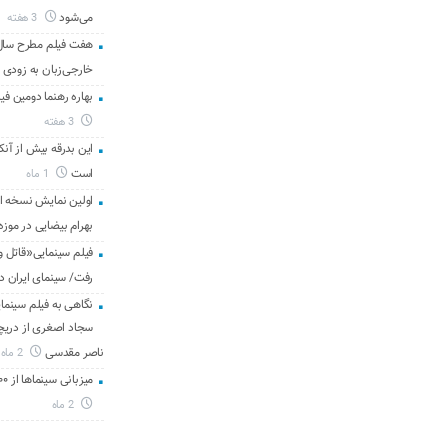
می‌شود
3 هفته
هفت فیلم مطرح سال س
خارجی‌زبان به زودی 
بهاره رهنما دومین فیل
3 هفته
این بدرقه بیش از آنک
است
1 ماه
اولین نمایش نسخه 
بهرام بیضایی در موزه
فیلم سینمایی«قاتل و
رفت/ سینمای ایران د
نگاهی به فیلم سینمای
سجاد اصغری از دریچه 
ناصر مقدسی
2 ماه
میزبانی سینماها از ۳۰۰ هزار مخاطب در هفته گذشته
2 ماه