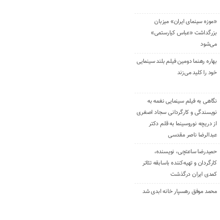
«موزه سینمای ایران» میزبان
بزرگداشت «عباس کیارستمی»
می‌شود
بهاره رهنما دومین فیلم بلند سینمایی
خود را کلید می‌زند
نگاهی به فیلم سینمایی نغمه به
نویسندگی و کارگردانی سجاد اصغری
از دریچه نوروسینما به قلم دکتر
عبدالرضا ناصر مقدسی
حمیدرضا ساعتچی، نویسنده،
کارگردان و تهیه‌کننده باسابقه تئاتر
کمدی ایران درگذشت
محمد موفق رهسپار خانه ابدی شد