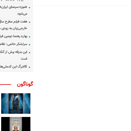
«موزه سینمای ایران»
می‌شود
هفت فیلم مطرح سال س
خارجی‌زبان به زودی 
بهاره رهنما دومین فیل
سرلشکر حاتمی: تقاص
این بدرقه بیش از آنک
است
کالابرگ این کدملی‌ها
گوناگون