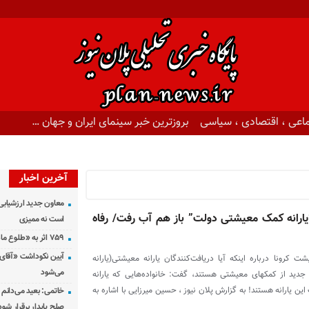
اعی ، اقتصادی ، سیاسی
بروزترین خبر سینمای ایران و جهان …
آخرین اخبار
معاون جدید ارزشیابی 
یارانه کمک معیشتی دولت” باز هم آب رفت/ رفاه
است نه ممیزی
۷۵۹ اثر به «طلوع ماه» رسید
آیین نکوداشت «آقای ص
رونا درباره اینکه آیا دریافت‌کنندگان یارانه معیشتی(یارانه
می‌شود
جدید از کمکهای معیشتی هستند، گفت: خانواده‌هایی که یارانه
ن یارانه هستند! به گزارش پلان نیوز ، حسین میرزایی با اشاره به
خاتمی: بعید می‌دانم 
صلح پایدار برقرار شود