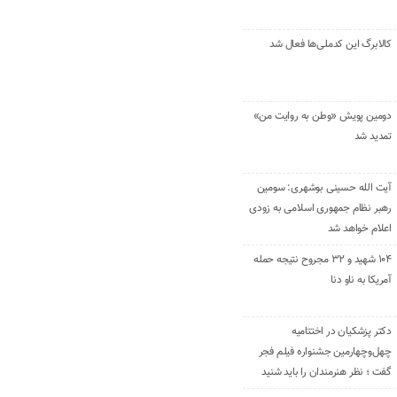
کالابرگ این کدملی‌ها فعال شد
دومین پویش «وطن به روایت من»
تمدید شد
آیت الله حسینی بوشهری: سومین
رهبر نظام جمهوری اسلامی به زودی
اعلام خواهد شد
۱۰۴ شهید و ۳۲ مجروح نتیجه حمله
آمریکا به ناو دنا
دکتر پزشکیان در اختتامیه
چهل‌وچهارمین جشنواره فیلم فجر
گفت ؛ نظر هنرمندان را باید شنید