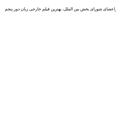
 سجاد اصغری رییس مراسم بین المللی آکادمی افسانه زندگی،بزرگترین رویداد مستقل سینمای ایران گفت : ۱۲ دسامبراعضای شورای بخش بین الملل، بهترین فیلم خارجی زبان دور پنجم