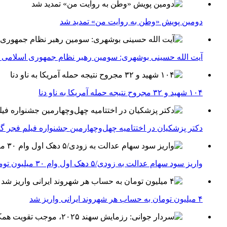
دومین پویش «وطن به روایت من» تمدید شد
آیت الله حسینی بوشهری: سومین رهبر نظام جمهوری اسلامی ب
۱۰۴ شهید و ۳۲ مجروح نتیجه حمله آمریکا به ناو دنا
دکتر پزشکیان در اختتامیه چهل‌وچهارمین جشنواره فیلم فجر گفت
واریز سود سهام عدالت به زودی/۵ دهک اول وام ۳۰ میلیون تومانی می‌گیرند
۴ میلیون تومان به حساب هر شهروند ایرانی واریز شد