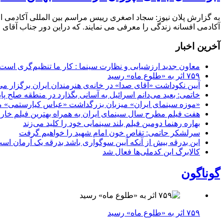
آکادمی افسانه زندگی را معرفی می نمایند. که دراین دور جناب آقای 
آخرین اخبار
معاون جدید ارزشیابی و نظارت سینما : کار ما تنظیم‌گری است
۷۵۹ اثر به «طلوع ماه» رسید
آیین نکوداشت «آقای صدا» در خانه‌ی هنرمندان ایران برگزار می
خاتمی: بعید می‌دانم اسرائیل به آسانی بگذارد در منطقه صلح پای
«موزه سینمای ایران» میزبان بزرگداشت «عباس کیارستمی» م
هفت فیلم مطرح سال سینمای ایران به همراه بهترین فیلم خار
بهاره رهنما دومین فیلم بلند سینمایی خود را کلید می‌زند
سرلشکر حاتمی: تقاص خون امام شهید را خواهیم گرفت
این بدرقه بیش از آنکه آیین سوگواری باشد بدرقه یک آرمان اس
کالابرگ این کدملی‌ها فعال شد
گوناگون
۷۵۹ اثر به «طلوع ماه» رسید