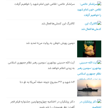
سرلشکر حاتمی: تقاص خون امام شهید را خواهیم گرفت
کالابرگ این کدملی‌ها فعال شد
دومین پویش «وطن به روایت من» تمدید شد
آیت الله حسینی بوشهری: سومین رهبر نظام جمهوری اسلامی
به زودی اعلام خواهد شد
۱۰۴ شهید و ۳۲ مجروح نتیجه حمله آمریکا به ناو دنا
دکتر پزشکیان در اختتامیه چهل‌وچهارمین جشنواره فیلم فجر
گفت ؛ نظر هنرمندان را باید شنید