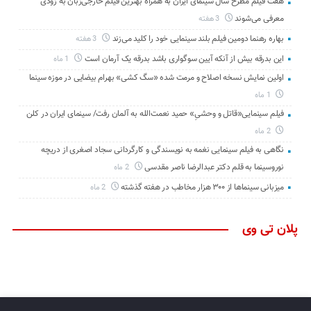
هفت فیلم مطرح سال سینمای ایران به همراه بهترین فیلم خارجی‌زبان به زودی
معرفی می‌شوند
3 هفته
بهاره رهنما دومین فیلم بلند سینمایی خود را کلید می‌زند
3 هفته
این بدرقه بیش از آنکه آیین سوگواری باشد بدرقه یک آرمان است
1 ماه
اولین نمایش نسخه اصلاح و مرمت شده «سگ کشی» بهرام بیضایی در موزه سینما
1 ماه
فیلم سینمایی«قاتل و وحشیِ» حمید نعمت‌الله به آلمان رفت/ سینمای ایران در کلن
2 ماه
نگاهی به فیلم سینمایی نغمه به نویسندگی و کارگردانی سجاد اصغری از دریچه
نوروسینما به قلم دکتر عبدالرضا ناصر مقدسی
2 ماه
میزبانی سینماها از ۳۰۰ هزار مخاطب در هفته گذشته
2 ماه
پلان تی وی