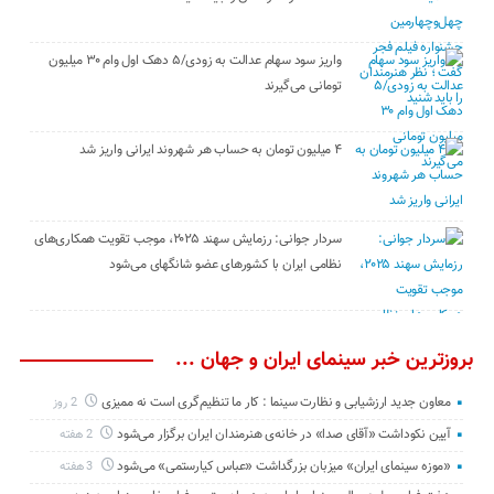
واریز سود سهام عدالت به زودی/۵ دهک اول وام ۳۰ میلیون
تومانی می‌گیرند
۴ میلیون تومان به حساب هر شهروند ایرانی واریز شد
سردار جوانی: رزمایش سهند ۲۰۲۵، موجب تقویت همکاری‌های
نظامی ایران با کشور‌های عضو شانگهای می‌شود
بروزترین خبر سینمای ایران و جهان ...
معاون جدید ارزشیابی و نظارت سینما : کار ما تنظیم‌گری است نه ممیزی
2 روز
آیین نکوداشت «آقای صدا» در خانه‌ی هنرمندان ایران برگزار می‌شود
2 هفته
«موزه سینمای ایران» میزبان بزرگداشت «عباس کیارستمی» می‌شود
3 هفته