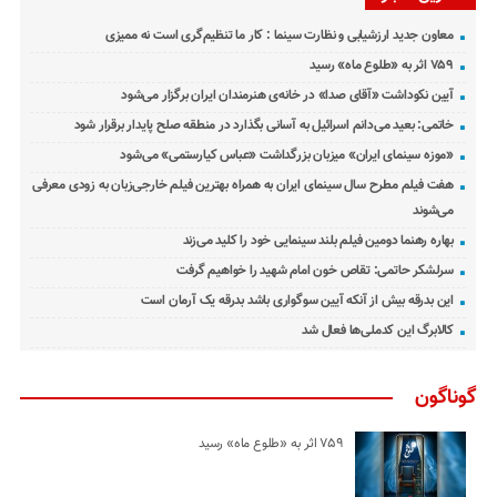
معاون جدید ارزشیابی و نظارت سینما : کار ما تنظیم‌گری است نه ممیزی
۷۵۹ اثر به «طلوع ماه» رسید
آیین نکوداشت «آقای صدا» در خانه‌ی هنرمندان ایران برگزار می‌شود
خاتمی: بعید می‌دانم اسرائیل به آسانی بگذارد در منطقه صلح پایدار برقرار شود
«موزه سینمای ایران» میزبان بزرگداشت «عباس کیارستمی» می‌شود
هفت فیلم مطرح سال سینمای ایران به همراه بهترین فیلم خارجی‌زبان به زودی معرفی
می‌شوند
بهاره رهنما دومین فیلم بلند سینمایی خود را کلید می‌زند
سرلشکر حاتمی: تقاص خون امام شهید را خواهیم گرفت
این بدرقه بیش از آنکه آیین سوگواری باشد بدرقه یک آرمان است
کالابرگ این کدملی‌ها فعال شد
گوناگون
۷۵۹ اثر به «طلوع ماه» رسید