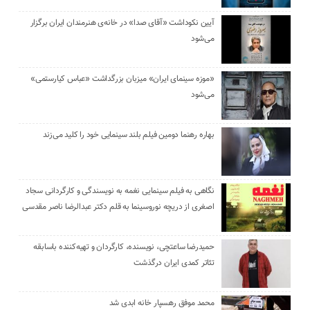
آیین نکوداشت «آقای صدا» در خانه‌ی هنرمندان ایران برگزار
می‌شود
«موزه سینمای ایران» میزبان بزرگداشت «عباس کیارستمی»
می‌شود
بهاره رهنما دومین فیلم بلند سینمایی خود را کلید می‌زند
نگاهی به فیلم سینمایی نغمه به نویسندگی و کارگردانی سجاد
اصغری از دریچه نوروسینما به قلم دکتر عبدالرضا ناصر مقدسی
حمیدرضا ساعتچی، نویسنده، کارگردان و تهیه‌کننده باسابقه
تئاتر کمدی ایران درگذشت
محمد موفق رهسپار خانه ابدی شد