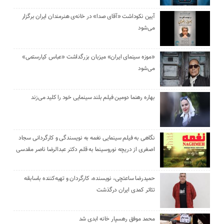
آیین نکوداشت «آقای صدا» در خانه‌ی هنرمندان ایران برگزار
می‌شود
«موزه سینمای ایران» میزبان بزرگداشت «عباس کیارستمی»
می‌شود
بهاره رهنما دومین فیلم بلند سینمایی خود را کلید می‌زند
نگاهی به فیلم سینمایی نغمه به نویسندگی و کارگردانی سجاد
اصغری از دریچه نوروسینما به قلم دکتر عبدالرضا ناصر مقدسی
حمیدرضا ساعتچی، نویسنده، کارگردان و تهیه‌کننده باسابقه
تئاتر کمدی ایران درگذشت
محمد موفق رهسپار خانه ابدی شد