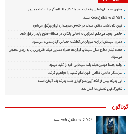
معاون جدید ارزشیابی و نظارت سینما : کار ما تنظیم‌گری است نه ممیزی
۷۵۹ اثر به «طلوع ماه» رسید
آیین نکوداشت «آقای صدا» در خانه‌ی هنرمندان ایران برگزار می‌شود
خاتمی: بعید می‌دانم اسرائیل به آسانی بگذارد در منطقه صلح پایدار برقرار شود
«موزه سینمای ایران» میزبان بزرگداشت «عباس کیارستمی» می‌شود
هفت فیلم مطرح سال سینمای ایران به همراه بهترین فیلم خارجی‌زبان به زودی معرفی
می‌شوند
بهاره رهنما دومین فیلم بلند سینمایی خود را کلید می‌زند
سرلشکر حاتمی: تقاص خون امام شهید را خواهیم گرفت
این بدرقه بیش از آنکه آیین سوگواری باشد بدرقه یک آرمان است
کالابرگ این کدملی‌ها فعال شد
گوناگون
۷۵۹ اثر به «طلوع ماه» رسید