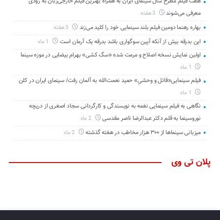
هفت فیلم مطرح سال سینمای ایران به همراه بهترین فیلم خارجی‌زبان به زودی
معرفی می‌شوند
3 هفته
بهاره رهنما دومین فیلم بلند سینمایی خود را کلید می‌زند
3 هفته
این بدرقه بیش از آنکه آیین سوگواری باشد بدرقه یک آرمان است
1 ماه
اولین نمایش نسخه اصلاح و مرمت شده «سگ کشی» بهرام بیضایی در موزه سینما
1 ماه
فیلم سینمایی«قاتل و وحشیِ» حمید نعمت‌الله به آلمان رفت/ سینمای ایران در کلن
1 ماه
نگاهی به فیلم سینمایی نغمه به نویسندگی و کارگردانی سجاد اصغری از دریچه
نوروسینما به قلم دکتر عبدالرضا ناصر مقدسی
2 ماه
میزبانی سینماها از ۳۰۰ هزار مخاطب در هفته گذشته
2 ماه
پلان تی وی