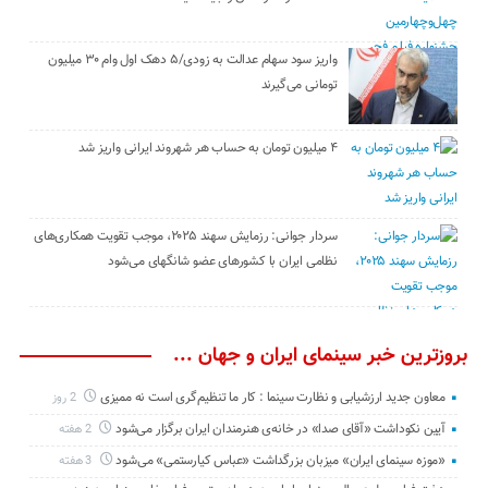
واریز سود سهام عدالت به زودی/۵ دهک اول وام ۳۰ میلیون
تومانی می‌گیرند
۴ میلیون تومان به حساب هر شهروند ایرانی واریز شد
سردار جوانی: رزمایش سهند ۲۰۲۵، موجب تقویت همکاری‌های
نظامی ایران با کشور‌های عضو شانگهای می‌شود
بروزترین خبر سینمای ایران و جهان ...
معاون جدید ارزشیابی و نظارت سینما : کار ما تنظیم‌گری است نه ممیزی
2 روز
آیین نکوداشت «آقای صدا» در خانه‌ی هنرمندان ایران برگزار می‌شود
2 هفته
«موزه سینمای ایران» میزبان بزرگداشت «عباس کیارستمی» می‌شود
3 هفته