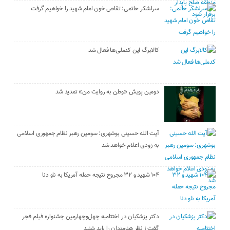
سرلشکر حاتمی: تقاص خون امام شهید را خواهیم گرفت
کالابرگ این کدملی‌ها فعال شد
دومین پویش «وطن به روایت من» تمدید شد
آیت الله حسینی بوشهری: سومین رهبر نظام جمهوری اسلامی
به زودی اعلام خواهد شد
۱۰۴ شهید و ۳۲ مجروح نتیجه حمله آمریکا به ناو دنا
دکتر پزشکیان در اختتامیه چهل‌وچهارمین جشنواره فیلم فجر
گفت ؛ نظر هنرمندان را باید شنید