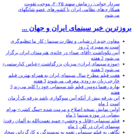
سردار جوانی: رزمایش سهند ۲۰۲۵، موجب تقویت
همکاری‌های نظامی ایران با کشور‌های عضو شانگهای
می‌شود
بروزترین خبر سینمای ایران و جهان ...
معاون جدید ارزشیابی و نظارت سینما : کار ما تنظیم‌گری
است نه ممیزی
2 روز
آیین نکوداشت «آقای صدا» در خانه‌ی هنرمندان ایران برگزار
می‌شود
2 هفته
«موزه سینمای ایران» میزبان بزرگداشت «عباس کیارستمی»
می‌شود
3 هفته
هفت فیلم مطرح سال سینمای ایران به همراه بهترین فیلم
خارجی‌زبان به زودی معرفی می‌شوند
3 هفته
بهاره رهنما دومین فیلم بلند سینمایی خود را کلید می‌زند
3
هفته
این بدرقه بیش از آنکه آیین سوگواری باشد بدرقه یک آرمان
است
1 ماه
اولین نمایش نسخه اصلاح و مرمت شده «سگ کشی» بهرام
بیضایی در موزه سینما
1 ماه
فیلم سینمایی«قاتل و وحشیِ» حمید نعمت‌الله به آلمان رفت/
سینمای ایران در کلن
1 ماه
نگاهی به فیلم سینمایی نغمه به نویسندگی و کارگردانی سجاد