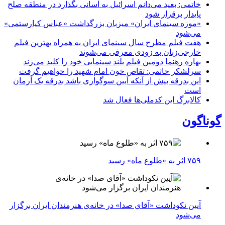
خاتمی: بعید می‌دانم اسرائیل به آسانی بگذارد در منطقه صلح
پایدار برقرار شود
«موزه سینمای ایران» میزبان بزرگداشت «عباس کیارستمی»
می‌شود
هفت فیلم مطرح سال سینمای ایران به همراه بهترین فیلم
خارجی‌زبان به زودی معرفی می‌شوند
بهاره رهنما دومین فیلم بلند سینمایی خود را کلید می‌زند
سرلشکر حاتمی: تقاص خون امام شهید را خواهیم گرفت
این بدرقه بیش از آنکه آیین سوگواری باشد بدرقه یک آرمان
است
کالابرگ این کدملی‌ها فعال شد
گوناگون
۷۵۹ اثر به «طلوع ماه» رسید
آیین نکوداشت «آقای صدا» در خانه‌ی هنرمندان ایران برگزار
می‌شود