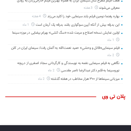
هفت فیلم مطرح سال سینمای ایران به همراه بهترین فیلم خارجی‌زبان به زودی
معرفی می‌شوند
3 هفته
بهاره رهنما دومین فیلم بلند سینمایی خود را کلید می‌زند
4 هفته
این بدرقه بیش از آنکه آیین سوگواری باشد بدرقه یک آرمان است
1 ماه
اولین نمایش نسخه اصلاح و مرمت شده «سگ کشی» بهرام بیضایی در موزه سینما
1 ماه
فیلم سینمایی«قاتل و وحشیِ» حمید نعمت‌الله به آلمان رفت/ سینمای ایران در کلن
2 ماه
نگاهی به فیلم سینمایی نغمه به نویسندگی و کارگردانی سجاد اصغری از دریچه
نوروسینما به قلم دکتر عبدالرضا ناصر مقدسی
2 ماه
میزبانی سینماها از ۳۰۰ هزار مخاطب در هفته گذشته
2 ماه
پلان تی وی