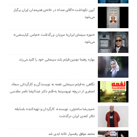
آیین نکوداشت «آقای صدا» در خانه‌ی هنرمندان ایران برگزار
می‌شود
«موزه سینمای ایران» میزبان بزرگداشت «عباس کیارستمی»
می‌شود
بهاره رهنما دومین فیلم بلند سینمایی خود را کلید می‌زند
نگاهی به فیلم سینمایی نغمه به نویسندگی و کارگردانی سجاد
اصغری از دریچه نوروسینما به قلم دکتر عبدالرضا ناصر مقدسی
حمیدرضا ساعتچی، نویسنده، کارگردان و تهیه‌کننده باسابقه
تئاتر کمدی ایران درگذشت
محمد موفق رهسپار خانه ابدی شد