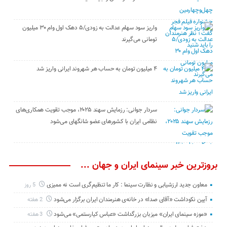
واریز سود سهام عدالت به زودی/۵ دهک اول وام ۳۰ میلیون
تومانی می‌گیرند
۴ میلیون تومان به حساب هر شهروند ایرانی واریز شد
سردار جوانی: رزمایش سهند ۲۰۲۵، موجب تقویت همکاری‌های
نظامی ایران با کشور‌های عضو شانگهای می‌شود
بروزترین خبر سینمای ایران و جهان ...
معاون جدید ارزشیابی و نظارت سینما : کار ما تنظیم‌گری است نه ممیزی
5 روز
آیین نکوداشت «آقای صدا» در خانه‌ی هنرمندان ایران برگزار می‌شود
2 هفته
«موزه سینمای ایران» میزبان بزرگداشت «عباس کیارستمی» می‌شود
3 هفته