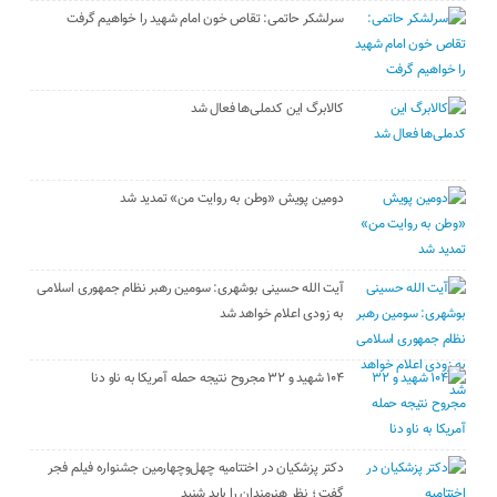
سرلشکر حاتمی: تقاص خون امام شهید را خواهیم گرفت
کالابرگ این کدملی‌ها فعال شد
دومین پویش «وطن به روایت من» تمدید شد
آیت الله حسینی بوشهری: سومین رهبر نظام جمهوری اسلامی
به زودی اعلام خواهد شد
۱۰۴ شهید و ۳۲ مجروح نتیجه حمله آمریکا به ناو دنا
دکتر پزشکیان در اختتامیه چهل‌وچهارمین جشنواره فیلم فجر
گفت ؛ نظر هنرمندان را باید شنید