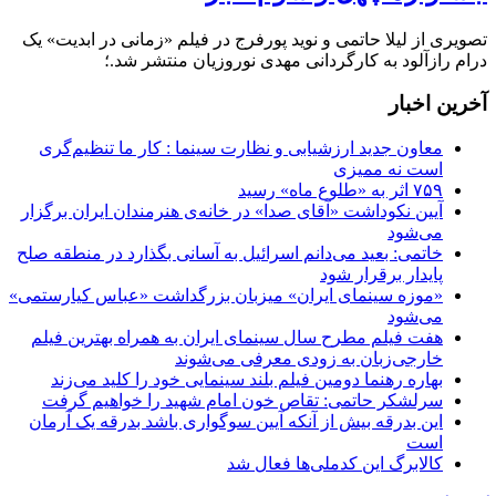
تصویری از لیلا حاتمی و نوید پورفرج در فیلم «زمانی در ابدیت» یک
درام رازآلود به کارگردانی مهدی نوروزیان منتشر شد.؛
آخرین اخبار
معاون جدید ارزشیابی و نظارت سینما : کار ما تنظیم‌گری
است نه ممیزی
۷۵۹ اثر به «طلوع ماه» رسید
آیین نکوداشت «آقای صدا» در خانه‌ی هنرمندان ایران برگزار
می‌شود
خاتمی: بعید می‌دانم اسرائیل به آسانی بگذارد در منطقه صلح
پایدار برقرار شود
«موزه سینمای ایران» میزبان بزرگداشت «عباس کیارستمی»
می‌شود
هفت فیلم مطرح سال سینمای ایران به همراه بهترین فیلم
خارجی‌زبان به زودی معرفی می‌شوند
بهاره رهنما دومین فیلم بلند سینمایی خود را کلید می‌زند
سرلشکر حاتمی: تقاص خون امام شهید را خواهیم گرفت
این بدرقه بیش از آنکه آیین سوگواری باشد بدرقه یک آرمان
است
کالابرگ این کدملی‌ها فعال شد