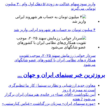
واریز سود سهام عدالت به زودی/۵ دهک اول وام ۳۰ میلیون
تومانی می‌گیرند
۴ میلیون تومان به حساب هر شهروند ایرانی واریز شد
سردار جوانی: رزمایش سهند ۲۰۲۵، موجب تقویت
همکاری‌های نظامی ایران با کشور‌های عضو شانگهای
می‌شود
بروزترین خبر سینمای ایران و جهان ...
معاون جدید ارزشیابی و نظارت سینما : کار ما تنظیم‌گری
است نه ممیزی
4 روز
آیین نکوداشت «آقای صدا» در خانه‌ی هنرمندان ایران برگزار
می‌شود
2 هفته
«موزه سینمای ایران» میزبان بزرگداشت «عباس کیارستمی»