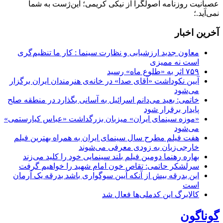
عصبانیت روزنامه اصولگرا از نیکی کریمی؛ این‌ژست به شما
نمی‌آید.؛
آخرین اخبار
معاون جدید ارزشیابی و نظارت سینما : کار ما تنظیم‌گری
است نه ممیزی
۷۵۹ اثر به «طلوع ماه» رسید
آیین نکوداشت «آقای صدا» در خانه‌ی هنرمندان ایران برگزار
می‌شود
خاتمی: بعید می‌دانم اسرائیل به آسانی بگذارد در منطقه صلح
پایدار برقرار شود
«موزه سینمای ایران» میزبان بزرگداشت «عباس کیارستمی»
می‌شود
هفت فیلم مطرح سال سینمای ایران به همراه بهترین فیلم
خارجی‌زبان به زودی معرفی می‌شوند
بهاره رهنما دومین فیلم بلند سینمایی خود را کلید می‌زند
سرلشکر حاتمی: تقاص خون امام شهید را خواهیم گرفت
این بدرقه بیش از آنکه آیین سوگواری باشد بدرقه یک آرمان
است
کالابرگ این کدملی‌ها فعال شد
گوناگون