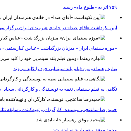
۷۵۹ اثر به «طلوع ماه» رسید
آیین نکوداشت «آقای صدا» در خانه‌ی هنرمندان ایران برگزار می
«موزه سینمای ایران» میزبان بزرگداشت «عباس کیارستمی» م
بهاره رهنما دومین فیلم بلند سینمایی خود را کلید می‌زند
نگاهی به فیلم سینمایی نغمه به نویسندگی و کارگردانی سجاد ا
حمیدرضا ساعتچی، نویسنده، کارگردان و تهیه‌کننده باسابقه تئ
محمد موفق رهسپار خانه ابدی شد