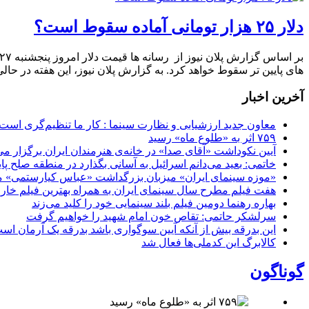
دلار ۲۵ هزار تومانی آماده سقوط است؟
های پایین تر سقوط خواهد کرد. به گزارش پلان نیوز، این هفته در حال
آخرین اخبار
معاون جدید ارزشیابی و نظارت سینما : کار ما تنظیم‌گری است
۷۵۹ اثر به «طلوع ماه» رسید
آیین نکوداشت «آقای صدا» در خانه‌ی هنرمندان ایران برگزار می
خاتمی: بعید می‌دانم اسرائیل به آسانی بگذارد در منطقه صلح پای
«موزه سینمای ایران» میزبان بزرگداشت «عباس کیارستمی» م
هفت فیلم مطرح سال سینمای ایران به همراه بهترین فیلم خار
بهاره رهنما دومین فیلم بلند سینمایی خود را کلید می‌زند
سرلشکر حاتمی: تقاص خون امام شهید را خواهیم گرفت
این بدرقه بیش از آنکه آیین سوگواری باشد بدرقه یک آرمان اس
کالابرگ این کدملی‌ها فعال شد
گوناگون