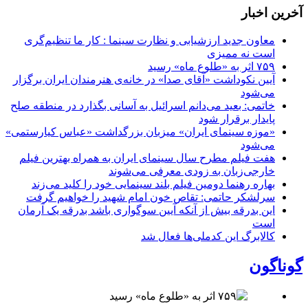
آخرین اخبار
معاون جدید ارزشیابی و نظارت سینما : کار ما تنظیم‌گری
است نه ممیزی
۷۵۹ اثر به «طلوع ماه» رسید
آیین نکوداشت «آقای صدا» در خانه‌ی هنرمندان ایران برگزار
می‌شود
خاتمی: بعید می‌دانم اسرائیل به آسانی بگذارد در منطقه صلح
پایدار برقرار شود
«موزه سینمای ایران» میزبان بزرگداشت «عباس کیارستمی»
می‌شود
هفت فیلم مطرح سال سینمای ایران به همراه بهترین فیلم
خارجی‌زبان به زودی معرفی می‌شوند
بهاره رهنما دومین فیلم بلند سینمایی خود را کلید می‌زند
سرلشکر حاتمی: تقاص خون امام شهید را خواهیم گرفت
این بدرقه بیش از آنکه آیین سوگواری باشد بدرقه یک آرمان
است
کالابرگ این کدملی‌ها فعال شد
گوناگون