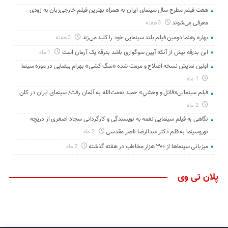
هفت فیلم مطرح سال سینمای ایران به همراه بهترین فیلم خارجی‌زبان به زودی
معرفی می‌شوند
3 هفته
بهاره رهنما دومین فیلم بلند سینمایی خود را کلید می‌زند
3 هفته
این بدرقه بیش از آنکه آیین سوگواری باشد بدرقه یک آرمان است
1 ماه
اولین نمایش نسخه اصلاح و مرمت شده «سگ کشی» بهرام بیضایی در موزه سینما
1 ماه
فیلم سینمایی«قاتل و وحشیِ» حمید نعمت‌الله به آلمان رفت/ سینمای ایران در کلن
2 ماه
نگاهی به فیلم سینمایی نغمه به نویسندگی و کارگردانی سجاد اصغری از دریچه
نوروسینما به قلم دکتر عبدالرضا ناصر مقدسی
2 ماه
میزبانی سینماها از ۳۰۰ هزار مخاطب در هفته گذشته
2 ماه
پلان تی وی