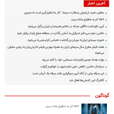
آخرین اخبار
معاون جدید ارزشیابی و نظارت سینما : کار ما تنظیم‌گری است نه ممیزی
۷۵۹ اثر به «طلوع ماه» رسید
آیین نکوداشت «آقای صدا» در خانه‌ی هنرمندان ایران برگزار می‌شود
خاتمی: بعید می‌دانم اسرائیل به آسانی بگذارد در منطقه صلح پایدار برقرار شود
«موزه سینمای ایران» میزبان بزرگداشت «عباس کیارستمی» می‌شود
هفت فیلم مطرح سال سینمای ایران به همراه بهترین فیلم خارجی‌زبان به زودی معرفی
می‌شوند
بهاره رهنما دومین فیلم بلند سینمایی خود را کلید می‌زند
سرلشکر حاتمی: تقاص خون امام شهید را خواهیم گرفت
این بدرقه بیش از آنکه آیین سوگواری باشد بدرقه یک آرمان است
کالابرگ این کدملی‌ها فعال شد
گوناگون
۷۵۹ اثر به «طلوع ماه» رسید