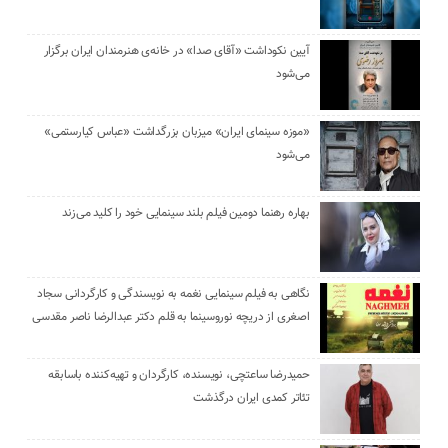
آیین نکوداشت «آقای صدا» در خانه‌ی هنرمندان ایران برگزار
می‌شود
«موزه سینمای ایران» میزبان بزرگداشت «عباس کیارستمی»
می‌شود
بهاره رهنما دومین فیلم بلند سینمایی خود را کلید می‌زند
نگاهی به فیلم سینمایی نغمه به نویسندگی و کارگردانی سجاد
اصغری از دریچه نوروسینما به قلم دکتر عبدالرضا ناصر مقدسی
حمیدرضا ساعتچی، نویسنده، کارگردان و تهیه‌کننده باسابقه
تئاتر کمدی ایران درگذشت