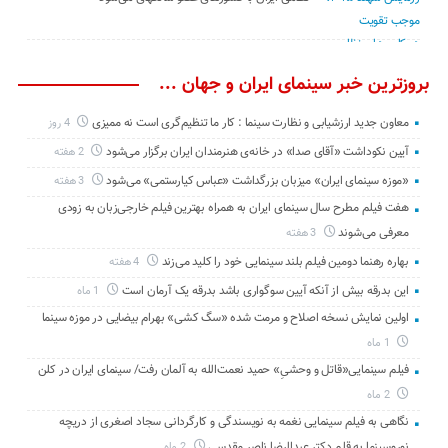
بروزترین خبر سینمای ایران و جهان ...
معاون جدید ارزشیابی و نظارت سینما : کار ما تنظیم‌گری است نه ممیزی
4 روز
آیین نکوداشت «آقای صدا» در خانه‌ی هنرمندان ایران برگزار می‌شود
2 هفته
«موزه سینمای ایران» میزبان بزرگداشت «عباس کیارستمی» می‌شود
3 هفته
هفت فیلم مطرح سال سینمای ایران به همراه بهترین فیلم خارجی‌زبان به زودی
معرفی می‌شوند
3 هفته
بهاره رهنما دومین فیلم بلند سینمایی خود را کلید می‌زند
4 هفته
این بدرقه بیش از آنکه آیین سوگواری باشد بدرقه یک آرمان است
1 ماه
اولین نمایش نسخه اصلاح و مرمت شده «سگ کشی» بهرام بیضایی در موزه سینما
1 ماه
فیلم سینمایی«قاتل و وحشیِ» حمید نعمت‌الله به آلمان رفت/ سینمای ایران در کلن
2 ماه
نگاهی به فیلم سینمایی نغمه به نویسندگی و کارگردانی سجاد اصغری از دریچه
نوروسینما به قلم دکتر عبدالرضا ناصر مقدسی
2 ماه