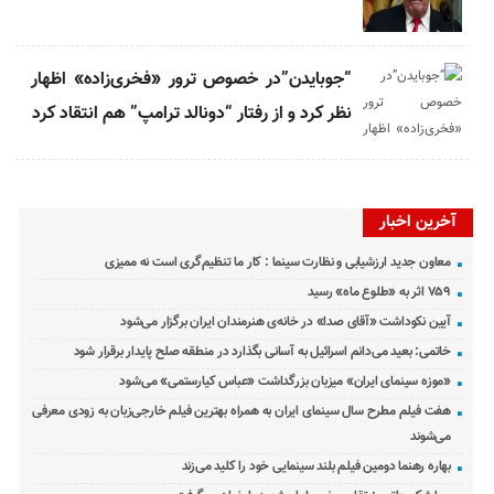
“جوبایدن”در خصوص ترور «فخری‌زاده» اظهار
نظر کرد و از رفتار “دونالد ترامپ” هم انتقاد کرد
آخرین اخبار
معاون جدید ارزشیابی و نظارت سینما : کار ما تنظیم‌گری است نه ممیزی
۷۵۹ اثر به «طلوع ماه» رسید
آیین نکوداشت «آقای صدا» در خانه‌ی هنرمندان ایران برگزار می‌شود
خاتمی: بعید می‌دانم اسرائیل به آسانی بگذارد در منطقه صلح پایدار برقرار شود
«موزه سینمای ایران» میزبان بزرگداشت «عباس کیارستمی» می‌شود
هفت فیلم مطرح سال سینمای ایران به همراه بهترین فیلم خارجی‌زبان به زودی معرفی
می‌شوند
بهاره رهنما دومین فیلم بلند سینمایی خود را کلید می‌زند