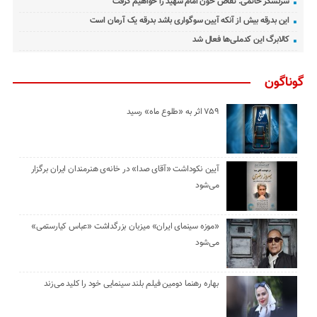
سرلشکر حاتمی: تقاص خون امام شهید را خواهیم گرفت
این بدرقه بیش از آنکه آیین سوگواری باشد بدرقه یک آرمان است
کالابرگ این کدملی‌ها فعال شد
گوناگون
۷۵۹ اثر به «طلوع ماه» رسید
آیین نکوداشت «آقای صدا» در خانه‌ی هنرمندان ایران برگزار
می‌شود
«موزه سینمای ایران» میزبان بزرگداشت «عباس کیارستمی»
می‌شود
بهاره رهنما دومین فیلم بلند سینمایی خود را کلید می‌زند