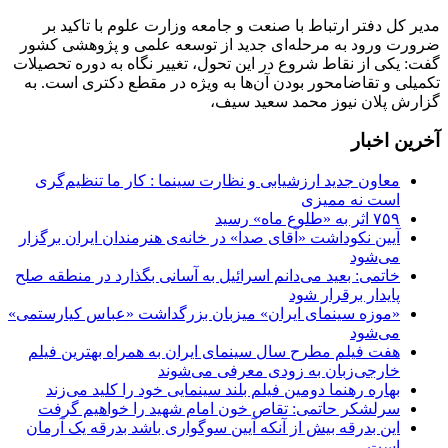
مدیر کل دفتر ارتباط با صنعت و جامعه وزارت علوم با تاکید بر
ضرورت ورود به مرحله‌ای جدید از توسعه علمی و پژوهشی کشور
گفت: یکی از نقاط شروع در این تحول، تغییر نگاه به دوره تحصیلات
تکمیلی و تقاضامحور بودن آن‌ها به ویژه در مقطع دکتری است. به
گزارش پلان نیوز محمد سعید سیف،
آخرین اخبار
معاون جدید ارزشیابی و نظارت سینما : کار ما تنظیم‌گری
است نه ممیزی
۷۵۹ اثر به «طلوع ماه» رسید
آیین نکوداشت «آقای صدا» در خانه‌ی هنرمندان ایران برگزار
می‌شود
خاتمی: بعید می‌دانم اسرائیل به آسانی بگذارد در منطقه صلح
پایدار برقرار شود
«موزه سینمای ایران» میزبان بزرگداشت «عباس کیارستمی»
می‌شود
هفت فیلم مطرح سال سینمای ایران به همراه بهترین فیلم
خارجی‌زبان به زودی معرفی می‌شوند
بهاره رهنما دومین فیلم بلند سینمایی خود را کلید می‌زند
سرلشکر حاتمی: تقاص خون امام شهید را خواهیم گرفت
این بدرقه بیش از آنکه آیین سوگواری باشد بدرقه یک آرمان
است