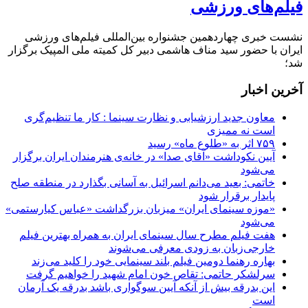
فیلم‌های ورزشی
نشست خبری چهاردهمین جشنواره بین‌المللی فیلم‌های ورزشی
ایران با حضور سید مناف هاشمی دبیر کل کمیته ملی المپیک برگزار
شد؛
آخرین اخبار
معاون جدید ارزشیابی و نظارت سینما : کار ما تنظیم‌گری
است نه ممیزی
۷۵۹ اثر به «طلوع ماه» رسید
آیین نکوداشت «آقای صدا» در خانه‌ی هنرمندان ایران برگزار
می‌شود
خاتمی: بعید می‌دانم اسرائیل به آسانی بگذارد در منطقه صلح
پایدار برقرار شود
«موزه سینمای ایران» میزبان بزرگداشت «عباس کیارستمی»
می‌شود
هفت فیلم مطرح سال سینمای ایران به همراه بهترین فیلم
خارجی‌زبان به زودی معرفی می‌شوند
بهاره رهنما دومین فیلم بلند سینمایی خود را کلید می‌زند
سرلشکر حاتمی: تقاص خون امام شهید را خواهیم گرفت
این بدرقه بیش از آنکه آیین سوگواری باشد بدرقه یک آرمان
است