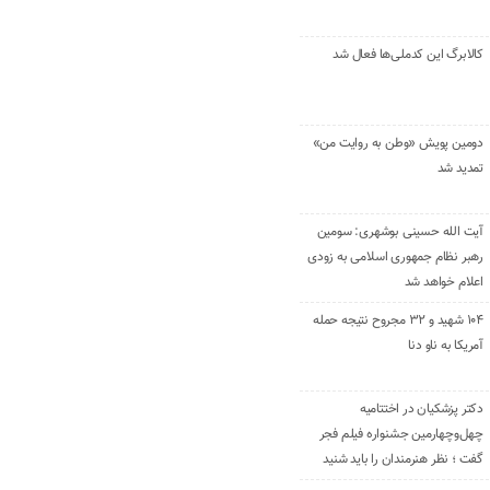
کالابرگ این کدملی‌ها فعال شد
دومین پویش «وطن به روایت من»
تمدید شد
آیت الله حسینی بوشهری: سومین
رهبر نظام جمهوری اسلامی به زودی
اعلام خواهد شد
۱۰۴ شهید و ۳۲ مجروح نتیجه حمله
آمریکا به ناو دنا
دکتر پزشکیان در اختتامیه
چهل‌وچهارمین جشنواره فیلم فجر
گفت ؛ نظر هنرمندان را باید شنید