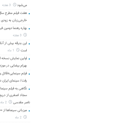
می‌شود
3 هفته
هفت فیلم مطرح سال س
خارجی‌زبان به زودی 
بهاره رهنما دومین فیل
3 هفته
این بدرقه بیش از آنک
است
1 ماه
اولین نمایش نسخه 
بهرام بیضایی در موزه
فیلم سینمایی«قاتل و
رفت/ سینمای ایران د
نگاهی به فیلم سینمای
سجاد اصغری از دریچه 
ناصر مقدسی
2 ماه
میزبانی سینماها از ۳۰۰ هزار مخاطب در هفته گذشته
2 ماه