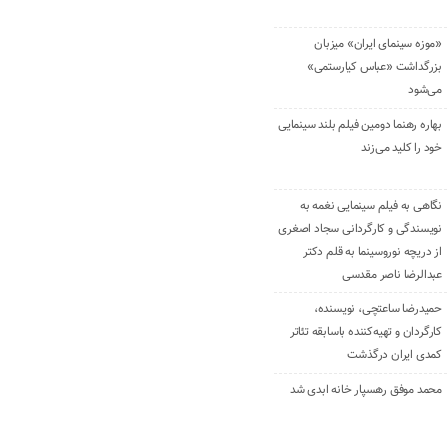
«موزه سینمای ایران» میزبان
بزرگداشت «عباس کیارستمی»
می‌شود
بهاره رهنما دومین فیلم بلند سینمایی
خود را کلید می‌زند
نگاهی به فیلم سینمایی نغمه به
نویسندگی و کارگردانی سجاد اصغری
از دریچه نوروسینما به قلم دکتر
عبدالرضا ناصر مقدسی
حمیدرضا ساعتچی، نویسنده،
کارگردان و تهیه‌کننده باسابقه تئاتر
کمدی ایران درگذشت
محمد موفق رهسپار خانه ابدی شد