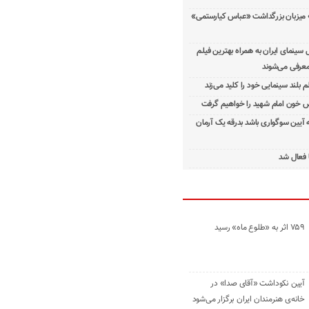
 میزبان بزرگداشت «عباس کیارستمی»
ینمای ایران به همراه بهترین فیلم
معرفی می‌شوند
م بلند سینمایی خود را کلید می‌زند
 خون امام شهید را خواهیم گرفت
ه آیین سوگواری باشد بدرقه یک آرمان
 فعال شد
۷۵۹ اثر به «طلوع ماه» رسید
آیین نکوداشت «آقای صدا» در
خانه‌ی هنرمندان ایران برگزار می‌شود