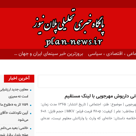
اعی ، اقتصادی ، سیاسی
بروزترین خبر سینمای ایران و جهان …
آخرین اخبار
معاون جدید ارزشیابی 
دانی داریوش مهرجویی با لینک مستقیم
است نه ممیزی
نویسنده و کارگردان: داریوش مهرجویی | موضوع: طنز، اجتماعی | تاریخ انتشار: ۱۳۶۵ مدت زمان:
۷۵۹ اثر به «طلوع ماه» رسید
۱۰۲ دقیقه | نوع فیلم: سینمایی | مخاطب: عام | کیفیت: ۴۸۰p فرمت فیلم: MKV | حجم فایل: ۶۰۸
آیین نکوداشت «آقای ص
لاصه داستان: خانه‌ای که وارث یا وارثانش معلوم نیست، عده‌ای
می‌شود
خاتمی: بعید می‌دانم 
صلح پایدار برقرار شود