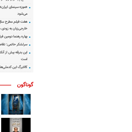
«موزه سینمای ایران»
می‌شود
هفت فیلم مطرح سال س
خارجی‌زبان به زودی 
بهاره رهنما دومین فیل
سرلشکر حاتمی: تقاص
این بدرقه بیش از آنک
است
کالابرگ این کدملی‌ها
گوناگون