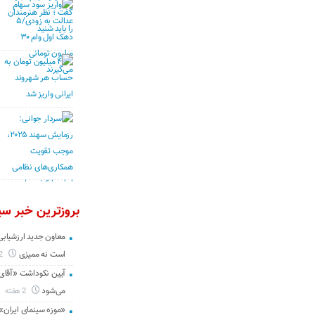
بروزترین خبر سین
معاون جدید ارزشیابی 
است نه ممیزی
2 روز
آیین نکوداشت «آقای ص
می‌شود
2 هفته
«موزه سینمای ایران