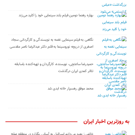
بهاره رهنما دومین فیلم بلند سینمایی خود را کلید می‌زند
نگاهی به فیلم سینمایی نغمه به نویسندگی و کارگردانی سجاد
اصغری از دریچه نوروسینما به قلم دکتر عبدالرضا ناصر مقدسی
حمیدرضا ساعتچی، نویسنده، کارگردان و تهیه‌کننده باسابقه
تئاتر کمدی ایران درگذشت
محمد موفق رهسپار خانه ابدی شد
به روزترین اخبار ایران
خاتمی: بعید می‌دانم اسرائیل به آسانی بگذارد در منطقه صلح