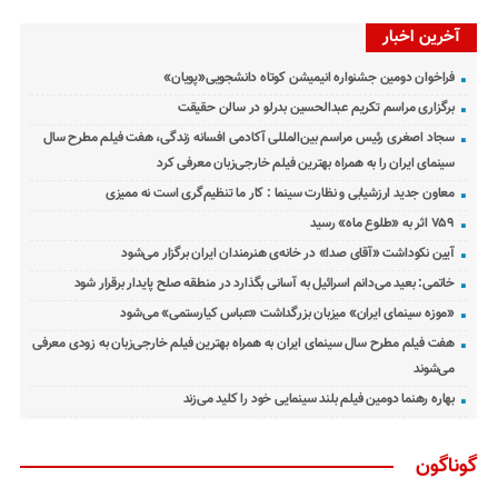
آخرین اخبار
فراخوان دومین جشنواره انیمیشن کوتاه دانشجویی«پویان»
برگزاری مراسم تکریم عبدالحسین بدرلو در سالن حقیقت
سجاد اصغری رئیس مراسم بین‌المللی آکادمی افسانه زندگی، هفت فیلم مطرح سال
سینمای ایران را به همراه بهترین فیلم خارجی‌زبان معرفی کرد
معاون جدید ارزشیابی و نظارت سینما : کار ما تنظیم‌گری است نه ممیزی
۷۵۹ اثر به «طلوع ماه» رسید
آیین نکوداشت «آقای صدا» در خانه‌ی هنرمندان ایران برگزار می‌شود
خاتمی: بعید می‌دانم اسرائیل به آسانی بگذارد در منطقه صلح پایدار برقرار شود
«موزه سینمای ایران» میزبان بزرگداشت «عباس کیارستمی» می‌شود
هفت فیلم مطرح سال سینمای ایران به همراه بهترین فیلم خارجی‌زبان به زودی معرفی
می‌شوند
بهاره رهنما دومین فیلم بلند سینمایی خود را کلید می‌زند
گوناگون