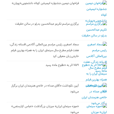
فراخوان دومین جشنواره انیمیشن کوتاه دانشجویی«پویان»
برگزاری مراسم تکریم عبدالحسین بدرلو در سالن حقیقت
سجاد اصغری رئیس مراسم بین‌المللی آکادمی افسانه زندگی،
هفت فیلم مطرح سال سینمای ایران را به همراه بهترین فیلم
خارجی‌زبان معرفی کرد
۷۵۹ اثر به «طلوع ماه» رسید
آیین نکوداشت «آقای صدا» در خانه‌ی هنرمندان ایران برگزار
می‌شود
«موزه سینمای ایران» میزبان بزرگداشت «عباس کیارستمی»
می‌شود