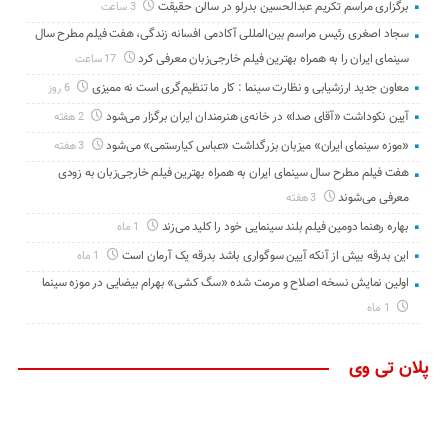
برگزاری مراسم تکریم عبدالحسین بدرلو در سالن حقیقت
3 ساعت
سجاد اصغری رئیس مراسم بین‌المللی آکادمی افسانه زندگی، هفت فیلم مطرح سال
سینمای ایران را به همراه بهترین فیلم خارجی‌زبان معرفی کرد
17 ساعت
معاون جدید ارزشیابی و نظارت سینما : کار ما تنظیم‌گری است نه ممیزی
6 روز
آیین نکوداشت «آقای صدا» در خانه‌ی هنرمندان ایران برگزار می‌شود
2 هفته
«موزه سینمای ایران» میزبان بزرگداشت «عباس کیارستمی» می‌شود
3 هفته
هفت فیلم مطرح سال سینمای ایران به همراه بهترین فیلم خارجی‌زبان به زودی
معرفی می‌شوند
3 هفته
بهاره رهنما دومین فیلم بلند سینمایی خود را کلید می‌زند
1 ماه
این بدرقه بیش از آنکه آیین سوگواری باشد بدرقه یک آرمان است
1 ماه
اولین نمایش نسخه اصلاح و مرمت شده «سگ کشی» بهرام بیضایی در موزه سینما
1 ماه
پلان تی وی