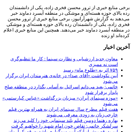
برخی منابع خبری از ترور محسن فخری زاده، یکی از دانشمندان
رده بالای حوزه هسته‌ای و موشکی در منطقه آبسرد دماوند خبر
می‌دهند به گزارش شهرآرانیوز، برخی منابع خبری از ترور محسن
فخری زاده، یکی از دانشمندان رده بالای حوزه هسته‌ای و موشکی
در منطقه آبسرد دماوند خبر می‌دهند. همچنین این منابع خبری اعلام
کرده‌اند او زنده
آخرین اخبار
معاون جدید ارزشیابی و نظارت سینما : کار ما تنظیم‌گری
است نه ممیزی
۷۵۹ اثر به «طلوع ماه» رسید
آیین نکوداشت «آقای صدا» در خانه‌ی هنرمندان ایران برگزار
می‌شود
خاتمی: بعید می‌دانم اسرائیل به آسانی بگذارد در منطقه صلح
پایدار برقرار شود
«موزه سینمای ایران» میزبان بزرگداشت «عباس کیارستمی»
می‌شود
هفت فیلم مطرح سال سینمای ایران به همراه بهترین فیلم
خارجی‌زبان به زودی معرفی می‌شوند
بهاره رهنما دومین فیلم بلند سینمایی خود را کلید می‌زند
سرلشکر حاتمی: تقاص خون امام شهید را خواهیم گرفت
این بدرقه بیش از آنکه آیین سوگواری باشد بدرقه یک آرمان