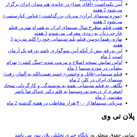
آیین نکوداشت «آقای صدا» در خانه‌ی هنرمندان ایران برگزار
می‌شود
2 هفته
«موزه سینمای ایران» میزبان بزرگداشت «عباس کیارستمی»
می‌شود
3 هفته
هفت فیلم مطرح سال سینمای ایران به همراه بهترین فیلم
خارجی‌زبان به زودی معرفی می‌شوند
3 هفته
بهاره رهنما دومین فیلم بلند سینمایی خود را کلید می‌زند
3
هفته
این بدرقه بیش از آنکه آیین سوگواری باشد بدرقه یک آرمان
است
1 ماه
اولین نمایش نسخه اصلاح و مرمت شده «سگ کشی» بهرام
بیضایی در موزه سینما
1 ماه
فیلم سینمایی«قاتل و وحشیِ» حمید نعمت‌الله به آلمان رفت/
سینمای ایران در کلن
2 ماه
نگاهی به فیلم سینمایی نغمه به نویسندگی و کارگردانی سجاد
اصغری از دریچه نوروسینما به قلم دکتر عبدالرضا ناصر
مقدسی
2 ماه
میزبانی سینماها از ۳۰۰ هزار مخاطب در هفته گذشته
2 ماه
پلان تی وی
تمامی حقوق متعلق به:
پایگاه خبری تحلیلی پلان نیوز می باشد