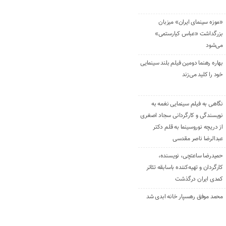
«موزه سینمای ایران» میزبان
بزرگداشت «عباس کیارستمی»
می‌شود
بهاره رهنما دومین فیلم بلند سینمایی
خود را کلید می‌زند
نگاهی به فیلم سینمایی نغمه به
نویسندگی و کارگردانی سجاد اصغری
از دریچه نوروسینما به قلم دکتر
عبدالرضا ناصر مقدسی
حمیدرضا ساعتچی، نویسنده،
کارگردان و تهیه‌کننده باسابقه تئاتر
کمدی ایران درگذشت
محمد موفق رهسپار خانه ابدی شد