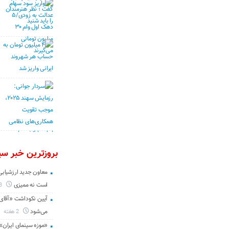
بروزترین خبر سین
معاون جدید ارزشیابی 
است نه ممیزی
3 روز
آیین نکوداشت «آقای ص
می‌شود
2 هفته
«موزه سینمای ایران