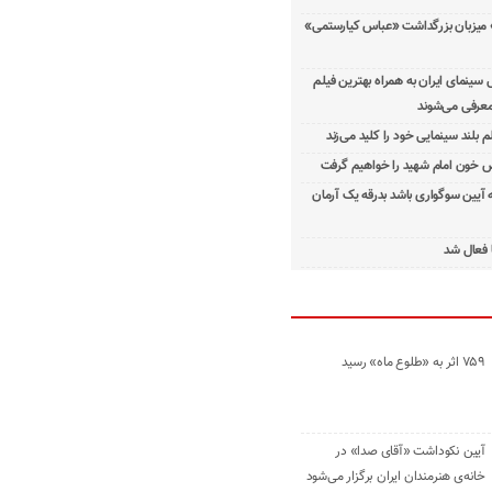
 میزبان بزرگداشت «عباس کیارستمی»
ینمای ایران به همراه بهترین فیلم
معرفی می‌شوند
م بلند سینمایی خود را کلید می‌زند
 خون امام شهید را خواهیم گرفت
ه آیین سوگواری باشد بدرقه یک آرمان
 فعال شد
۷۵۹ اثر به «طلوع ماه» رسید
آیین نکوداشت «آقای صدا» در
خانه‌ی هنرمندان ایران برگزار می‌شود