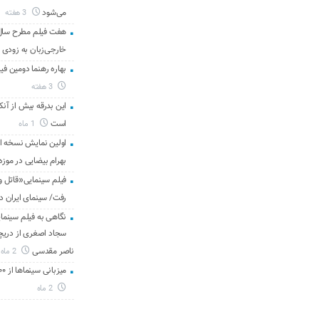
می‌شود
3 هفته
هفت فیلم مطرح سال س
خارجی‌زبان به زودی 
بهاره رهنما دومین فیل
3 هفته
این بدرقه بیش از آنک
است
1 ماه
اولین نمایش نسخه 
بهرام بیضایی در موزه
فیلم سینمایی«قاتل و
رفت/ سینمای ایران د
نگاهی به فیلم سینمای
سجاد اصغری از دریچه 
ناصر مقدسی
2 ماه
میزبانی سینماها از ۳۰۰ هزار مخاطب در هفته گذشته
2 ماه