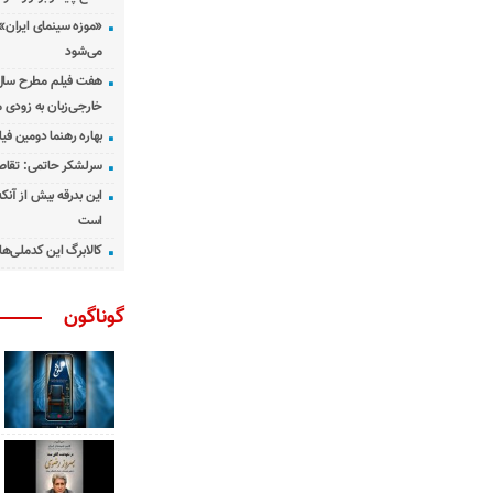
«موزه سینمای ایران»
می‌شود
هفت فیلم مطرح سال س
خارجی‌زبان به زودی 
بهاره رهنما دومین فیل
سرلشکر حاتمی: تقاص
این بدرقه بیش از آنک
است
کالابرگ این کدملی‌ها
گوناگون