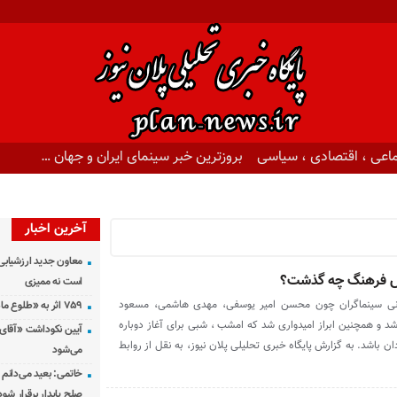
اعی ، اقتصادی ، سیاسی
بروزترین خبر سینمای ایران و جهان …
آخرین اخبار
معاون جدید ارزشیابی 
ش فرهنگ چه گذشت؟
است نه ممیزی
ی سینماگران چون محسن امیر یوسفی، مهدی هاشمی، مسعود
۷۵۹ اثر به «طلوع ماه» رسید
 شد و همچنین ابراز امیدواری شد که امشب ، شبی برای آغاز دوباره
آیین نکوداشت «آقای ص
ن باشد. به گزارش پایگاه خبری تحلیلی پلان نیوز، به نقل از روابط
می‌شود
خاتمی: بعید می‌دانم 
صلح پایدار برقرار شود