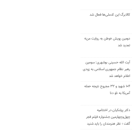
کالابرگ این کدملی‌ها فعال شد
دومین پویش «وطن به روایت من»
تمدید شد
آیت الله حسینی بوشهری: سومین
رهبر نظام جمهوری اسلامی به زودی
اعلام خواهد شد
۱۰۴ شهید و ۳۲ مجروح نتیجه حمله
آمریکا به ناو دنا
دکتر پزشکیان در اختتامیه
چهل‌وچهارمین جشنواره فیلم فجر
گفت ؛ نظر هنرمندان را باید شنید