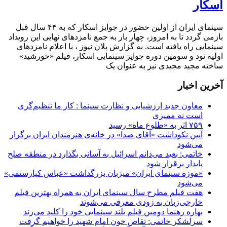
اسکار
سینمای ایران از اولین حضور در جوایز اسکار که به ۴۴ سال قبل
بازمی گردد تا به امروز، چهار بار به جمع نامزدهای نهایی این رویداد
سینمایی راه یافته است. به گزارش پلان نیوز ، با اعلام نامزدهای
اولیه نود و سومین دوره جوایز سینمایی اسکار، فیلم «خورشید»
ساخته مجید مجیدی نیز به عنوان یک
آخرین اخبار
معاون جدید ارزشیابی و نظارت سینما : کار ما تنظیم‌گری
است نه ممیزی
۷۵۹ اثر به «طلوع ماه» رسید
آیین نکوداشت «آقای صدا» در خانه‌ی هنرمندان ایران برگزار
می‌شود
خاتمی: بعید می‌دانم اسرائیل به آسانی بگذارد در منطقه صلح
پایدار برقرار شود
«موزه سینمای ایران» میزبان بزرگداشت «عباس کیارستمی»
می‌شود
هفت فیلم مطرح سال سینمای ایران به همراه بهترین فیلم
خارجی‌زبان به زودی معرفی می‌شوند
بهاره رهنما دومین فیلم بلند سینمایی خود را کلید می‌زند
سرلشکر حاتمی: تقاص خون امام شهید را خواهیم گرفت