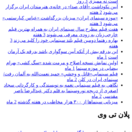
است نه ممیزی
3 روز
آیین نکوداشت «آقای صدا» در خانه‌ی هنرمندان ایران برگزار
می‌شود
2 هفته
«موزه سینمای ایران» میزبان بزرگداشت «عباس کیارستمی»
می‌شود
3 هفته
هفت فیلم مطرح سال سینمای ایران به همراه بهترین فیلم
خارجی‌زبان به زودی معرفی می‌شوند
3 هفته
بهاره رهنما دومین فیلم بلند سینمایی خود را کلید می‌زند
3
هفته
این بدرقه بیش از آنکه آیین سوگواری باشد بدرقه یک آرمان
است
1 ماه
اولین نمایش نسخه اصلاح و مرمت شده «سگ کشی» بهرام
بیضایی در موزه سینما
1 ماه
فیلم سینمایی«قاتل و وحشیِ» حمید نعمت‌الله به آلمان رفت/
سینمای ایران در کلن
2 ماه
نگاهی به فیلم سینمایی نغمه به نویسندگی و کارگردانی سجاد
اصغری از دریچه نوروسینما به قلم دکتر عبدالرضا ناصر
مقدسی
2 ماه
میزبانی سینماها از ۳۰۰ هزار مخاطب در هفته گذشته
2 ماه
پلان تی وی