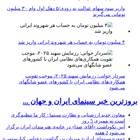
واریز سود سهام عدالت به زودی/۵ دهک اول وام ۳۰ میلیون
تومانی می‌گیرند
۴ میلیون تومان به حساب هر شهروند ایرانی واریز شد
سردار جوانی: رزمایش سهند ۲۰۲۵، موجب تقویت
همکاری‌های نظامی ایران با کشور‌های عضو شانگهای
می‌شود
بروزترین خبر سینمای ایران و جهان ...
معاون جدید ارزشیابی و نظارت سینما : کار ما تنظیم‌گری
است نه ممیزی
5 روز
آیین نکوداشت «آقای صدا» در خانه‌ی هنرمندان ایران برگزار
می‌شود
2 هفته
«موزه سینمای ایران» میزبان بزرگداشت «عباس کیارستمی»