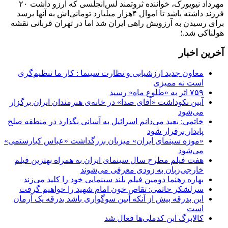
مهرداد نیویورک، خواننده ثروتمند لس‌آنجلسی که آرزو داشت ۲۰
فرزند داشته باشد تا اموال ۴هزار میلیارد تومانی‌اش به آنها برسد
برای رسیدن به آرزویش راهی ایران شد اما در تهران قربانی نقشه
هولناکی شد.؛
آخرین اخبار
معاون جدید ارزشیابی و نظارت سینما : کار ما تنظیم‌گری
است نه ممیزی
۷۵۹ اثر به «طلوع ماه» رسید
آیین نکوداشت «آقای صدا» در خانه‌ی هنرمندان ایران برگزار
می‌شود
خاتمی: بعید می‌دانم اسرائیل به آسانی بگذارد در منطقه صلح
پایدار برقرار شود
«موزه سینمای ایران» میزبان بزرگداشت «عباس کیارستمی»
می‌شود
هفت فیلم مطرح سال سینمای ایران به همراه بهترین فیلم
خارجی‌زبان به زودی معرفی می‌شوند
بهاره رهنما دومین فیلم بلند سینمایی خود را کلید می‌زند
سرلشکر حاتمی: تقاص خون امام شهید را خواهیم گرفت
این بدرقه بیش از آنکه آیین سوگواری باشد بدرقه یک آرمان
است
کالابرگ این کدملی‌ها فعال شد