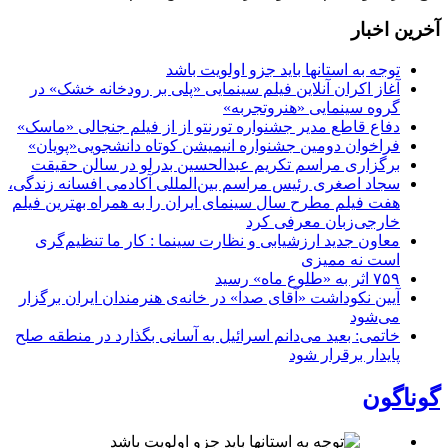
آخرین اخبار
توجه به استانها باید جزو اولویت باشد
آغاز اکران آنلاین فیلم سینمایی «پلی بر رودخانه خشک» در
گروه سینمایی «هنروتجربه»
دفاع قاطع مدیر جشنواره تورنتو از از فیلم جنجالی «ماسک»
فراخوان دومین جشنواره انیمیشن کوتاه دانشجویی«پویان»
برگزاری مراسم تکریم عبدالحسین بدرلو در سالن حقیقت
سجاد اصغری رئیس مراسم بین‌المللی آکادمی افسانه زندگی،
هفت فیلم مطرح سال سینمای ایران را به همراه بهترین فیلم
خارجی‌زبان معرفی کرد
معاون جدید ارزشیابی و نظارت سینما : کار ما تنظیم‌گری
است نه ممیزی
۷۵۹ اثر به «طلوع ماه» رسید
آیین نکوداشت «آقای صدا» در خانه‌ی هنرمندان ایران برگزار
می‌شود
خاتمی: بعید می‌دانم اسرائیل به آسانی بگذارد در منطقه صلح
پایدار برقرار شود
گوناگون