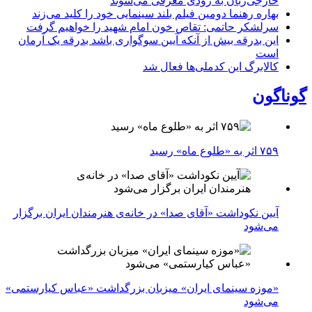
خارجی‌زبان به زودی معرفی می‌شوند
بهاره رهنما دومین فیلم بلند سینمایی خود را کلید می‌زند
سرلشکر حاتمی: تقاص خون امام شهید را خواهیم گرفت
این بدرقه بیش از آنکه آیین سوگواری باشد بدرقه یک آرمان
است
کالابرگ این کدملی‌ها فعال شد
گوناگون
۷۵۹ اثر به «طلوع ماه» رسید
آیین نکوداشت «آقای صدا» در خانه‌ی هنرمندان ایران برگزار
می‌شود
«موزه سینمای ایران» میزبان بزرگداشت «عباس کیارستمی»
می‌شود