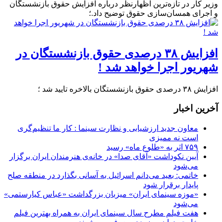
وزیر کار در تازه‌ترین اظهارنظر درباره افزایش حقوق بازنشستگان
و اجرای همسان‌سازی حقوق توضیح داد.؛
افزایش ۳۸ درصدی حقوق بازنشستگان در
شهریور اجرا خواهد شد !
افزایش ۳۸ درصدی حقوق بازنشستگان بالاخره تایید شد ؛
آخرین اخبار
معاون جدید ارزشیابی و نظارت سینما : کار ما تنظیم‌گری
است نه ممیزی
۷۵۹ اثر به «طلوع ماه» رسید
آیین نکوداشت «آقای صدا» در خانه‌ی هنرمندان ایران برگزار
می‌شود
خاتمی: بعید می‌دانم اسرائیل به آسانی بگذارد در منطقه صلح
پایدار برقرار شود
«موزه سینمای ایران» میزبان بزرگداشت «عباس کیارستمی»
می‌شود
هفت فیلم مطرح سال سینمای ایران به همراه بهترین فیلم