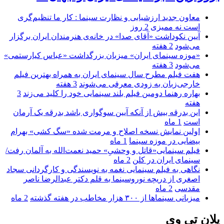
معاون جدید ارزشیابی و نظارت سینما : کار ما تنظیم‌گری
است نه ممیزی
2 روز
آیین نکوداشت «آقای صدا» در خانه‌ی هنرمندان ایران برگزار
می‌شود
2 هفته
«موزه سینمای ایران» میزبان بزرگداشت «عباس کیارستمی»
می‌شود
3 هفته
هفت فیلم مطرح سال سینمای ایران به همراه بهترین فیلم
خارجی‌زبان به زودی معرفی می‌شوند
3 هفته
بهاره رهنما دومین فیلم بلند سینمایی خود را کلید می‌زند
3
هفته
این بدرقه بیش از آنکه آیین سوگواری باشد بدرقه یک آرمان
است
1 ماه
اولین نمایش نسخه اصلاح و مرمت شده «سگ کشی» بهرام
بیضایی در موزه سینما
1 ماه
فیلم سینمایی«قاتل و وحشیِ» حمید نعمت‌الله به آلمان رفت/
سینمای ایران در کلن
2 ماه
نگاهی به فیلم سینمایی نغمه به نویسندگی و کارگردانی سجاد
اصغری از دریچه نوروسینما به قلم دکتر عبدالرضا ناصر
مقدسی
2 ماه
میزبانی سینماها از ۳۰۰ هزار مخاطب در هفته گذشته
2 ماه
پلان تی وی