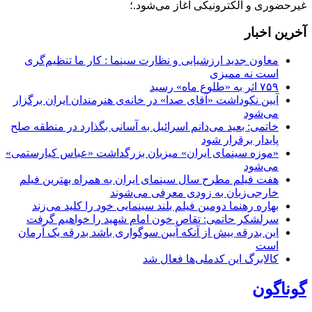
غیرحضوری و الکترونیکی آغاز می‌شود.؛
آخرین اخبار
معاون جدید ارزشیابی و نظارت سینما : کار ما تنظیم‌گری
است نه ممیزی
۷۵۹ اثر به «طلوع ماه» رسید
آیین نکوداشت «آقای صدا» در خانه‌ی هنرمندان ایران برگزار
می‌شود
خاتمی: بعید می‌دانم اسرائیل به آسانی بگذارد در منطقه صلح
پایدار برقرار شود
«موزه سینمای ایران» میزبان بزرگداشت «عباس کیارستمی»
می‌شود
هفت فیلم مطرح سال سینمای ایران به همراه بهترین فیلم
خارجی‌زبان به زودی معرفی می‌شوند
بهاره رهنما دومین فیلم بلند سینمایی خود را کلید می‌زند
سرلشکر حاتمی: تقاص خون امام شهید را خواهیم گرفت
این بدرقه بیش از آنکه آیین سوگواری باشد بدرقه یک آرمان
است
کالابرگ این کدملی‌ها فعال شد
گوناگون