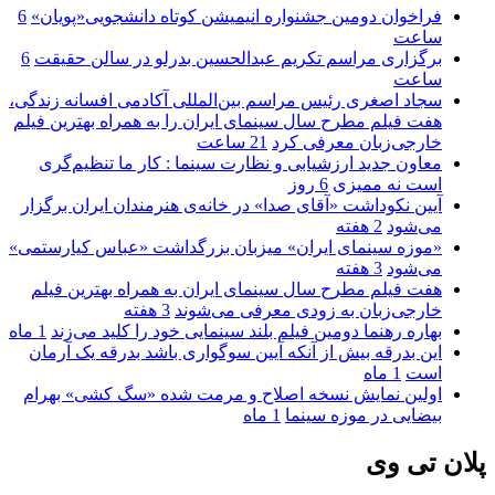
فراخوان دومین جشنواره انیمیشن کوتاه دانشجویی«پویان»
6
ساعت
برگزاری مراسم تکریم عبدالحسین بدرلو در سالن حقیقت
6
ساعت
سجاد اصغری رئیس مراسم بین‌المللی آکادمی افسانه زندگی،
هفت فیلم مطرح سال سینمای ایران را به همراه بهترین فیلم
خارجی‌زبان معرفی کرد
21 ساعت
معاون جدید ارزشیابی و نظارت سینما : کار ما تنظیم‌گری
است نه ممیزی
6 روز
آیین نکوداشت «آقای صدا» در خانه‌ی هنرمندان ایران برگزار
می‌شود
2 هفته
«موزه سینمای ایران» میزبان بزرگداشت «عباس کیارستمی»
می‌شود
3 هفته
هفت فیلم مطرح سال سینمای ایران به همراه بهترین فیلم
خارجی‌زبان به زودی معرفی می‌شوند
3 هفته
بهاره رهنما دومین فیلم بلند سینمایی خود را کلید می‌زند
1 ماه
این بدرقه بیش از آنکه آیین سوگواری باشد بدرقه یک آرمان
است
1 ماه
اولین نمایش نسخه اصلاح و مرمت شده «سگ کشی» بهرام
بیضایی در موزه سینما
1 ماه
پلان تی وی