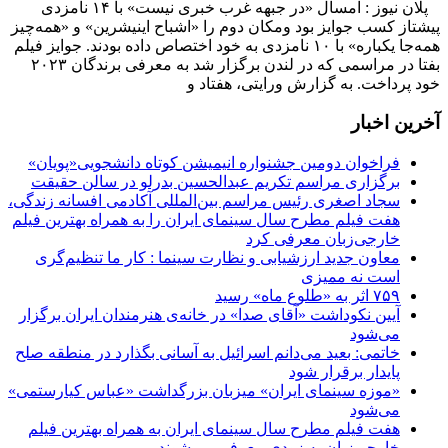
پلان نیوز : امسال «در جبهه غرب خبری نیست» با ۱۴ نامزدی
پیشتاز کسب جوایز بود ومکان دوم را «اشباح اینیشرین» و «همه‌چیز
همه‌جا یکباره» با ۱۰ نامزدی به خود اختصاص داده بودند. جوایز فیلم
بفتا در مراسمی که در لندن برگزار شد به معرفی برندگان ۲۰۲۳
خود پرداخت. به گزارش ورایتی، هفتاد و
آخرین اخبار
فراخوان دومین جشنواره انیمیشن کوتاه دانشجویی«پویان»
برگزاری مراسم تکریم عبدالحسین بدرلو در سالن حقیقت
سجاد اصغری رئیس مراسم بین‌المللی آکادمی افسانه زندگی،
هفت فیلم مطرح سال سینمای ایران را به همراه بهترین فیلم
خارجی‌زبان معرفی کرد
معاون جدید ارزشیابی و نظارت سینما : کار ما تنظیم‌گری
است نه ممیزی
۷۵۹ اثر به «طلوع ماه» رسید
آیین نکوداشت «آقای صدا» در خانه‌ی هنرمندان ایران برگزار
می‌شود
خاتمی: بعید می‌دانم اسرائیل به آسانی بگذارد در منطقه صلح
پایدار برقرار شود
«موزه سینمای ایران» میزبان بزرگداشت «عباس کیارستمی»
می‌شود
هفت فیلم مطرح سال سینمای ایران به همراه بهترین فیلم
خارجی‌زبان به زودی معرفی می‌شوند