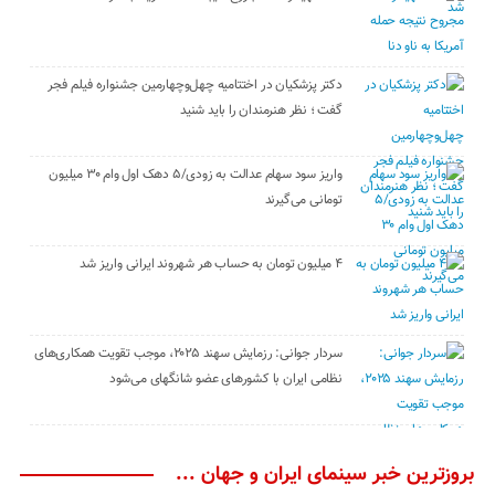
دکتر پزشکیان در اختتامیه چهل‌وچهارمین جشنواره فیلم فجر
گفت ؛ نظر هنرمندان را باید شنید
واریز سود سهام عدالت به زودی/۵ دهک اول وام ۳۰ میلیون
تومانی می‌گیرند
۴ میلیون تومان به حساب هر شهروند ایرانی واریز شد
سردار جوانی: رزمایش سهند ۲۰۲۵، موجب تقویت همکاری‌های
نظامی ایران با کشور‌های عضو شانگهای می‌شود
بروزترین خبر سینمای ایران و جهان ...