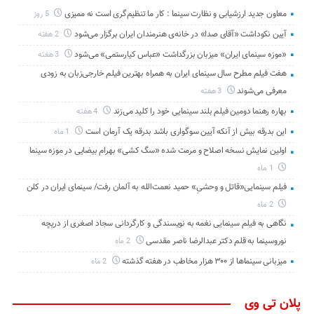
معاون جدید ارزشیابی و نظارت سینما : کار ما تنظیم‌گری است نه ممیزی
5 روز
آیین نکوداشت «آقای صدا» در خانه‌ی هنرمندان ایران برگزار می‌شود
2 هفته
«موزه سینمای ایران» میزبان بزرگداشت «عباس کیارستمی» می‌شود
3 هفته
هفت فیلم مطرح سال سینمای ایران به همراه بهترین فیلم خارجی‌زبان به زودی
معرفی می‌شوند
3 هفته
بهاره رهنما دومین فیلم بلند سینمایی خود را کلید می‌زند
4 هفته
این بدرقه بیش از آنکه آیین سوگواری باشد بدرقه یک آرمان است
1 ماه
اولین نمایش نسخه اصلاح و مرمت شده «سگ کشی» بهرام بیضایی در موزه سینما
1 ماه
فیلم سینمایی«قاتل و وحشیِ» حمید نعمت‌الله به آلمان رفت/ سینمای ایران در کلن
2 ماه
نگاهی به فیلم سینمایی نغمه به نویسندگی و کارگردانی سجاد اصغری از دریچه
نوروسینما به قلم دکتر عبدالرضا ناصر مقدسی
2 ماه
میزبانی سینماها از ۳۰۰ هزار مخاطب در هفته گذشته
2 ماه
پلان تی وی