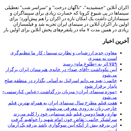
اکران آنلاین “جمشیدیه”، “ناگهان درخت” و “سراسر شب” تعطیلی
سینماها در پی شیوع کرونا که خسارت زیادی برای سینماگران و
سینماداران داشت یک امکان تازه در اکران را هم پیش‌آورد؛ برای
اولین بار اکران آنلاین در سینمای ایران تجربه شد و فیلمسازان
زیادی در همین مدت ۷ ماه در پلتفرم‌های پخش آنلاین برای اولین بار
آخرین اخبار
معاون جدید ارزشیابی و نظارت سینما : کار ما تنظیم‌گری
است نه ممیزی
۷۵۹ اثر به «طلوع ماه» رسید
آیین نکوداشت «آقای صدا» در خانه‌ی هنرمندان ایران برگزار
می‌شود
خاتمی: بعید می‌دانم اسرائیل به آسانی بگذارد در منطقه صلح
پایدار برقرار شود
«موزه سینمای ایران» میزبان بزرگداشت «عباس کیارستمی»
می‌شود
هفت فیلم مطرح سال سینمای ایران به همراه بهترین فیلم
خارجی‌زبان به زودی معرفی می‌شوند
بهاره رهنما دومین فیلم بلند سینمایی خود را کلید می‌زند
سرلشکر حاتمی: تقاص خون امام شهید را خواهیم گرفت
این بدرقه بیش از آنکه آیین سوگواری باشد بدرقه یک آرمان
است