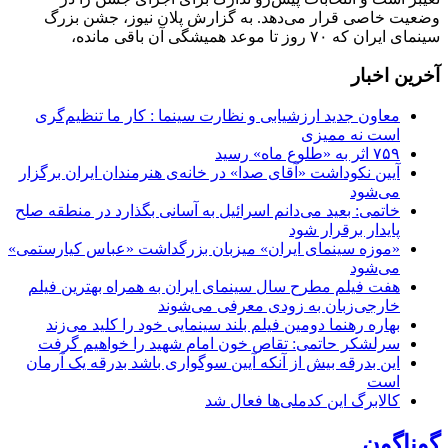
وضعیت خاصی قرار می‌دهد. به گزارش پلان نیوز، جشن بزرگ
سینمای ایران که ۷۰ روز تا موعد همیشگی آن باقی مانده،
آخرین اخبار
معاون جدید ارزشیابی و نظارت سینما : کار ما تنظیم‌گری
است نه ممیزی
۷۵۹ اثر به «طلوع ماه» رسید
آیین نکوداشت «آقای صدا» در خانه‌ی هنرمندان ایران برگزار
می‌شود
خاتمی: بعید می‌دانم اسرائیل به آسانی بگذارد در منطقه صلح
پایدار برقرار شود
«موزه سینمای ایران» میزبان بزرگداشت «عباس کیارستمی»
می‌شود
هفت فیلم مطرح سال سینمای ایران به همراه بهترین فیلم
خارجی‌زبان به زودی معرفی می‌شوند
بهاره رهنما دومین فیلم بلند سینمایی خود را کلید می‌زند
سرلشکر حاتمی: تقاص خون امام شهید را خواهیم گرفت
این بدرقه بیش از آنکه آیین سوگواری باشد بدرقه یک آرمان
است
کالابرگ این کدملی‌ها فعال شد
گوناگون