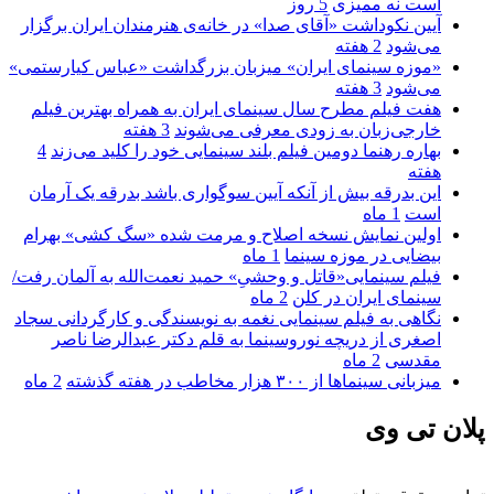
است نه ممیزی
5 روز
آیین نکوداشت «آقای صدا» در خانه‌ی هنرمندان ایران برگزار
می‌شود
2 هفته
«موزه سینمای ایران» میزبان بزرگداشت «عباس کیارستمی»
می‌شود
3 هفته
هفت فیلم مطرح سال سینمای ایران به همراه بهترین فیلم
خارجی‌زبان به زودی معرفی می‌شوند
3 هفته
بهاره رهنما دومین فیلم بلند سینمایی خود را کلید می‌زند
4
هفته
این بدرقه بیش از آنکه آیین سوگواری باشد بدرقه یک آرمان
است
1 ماه
اولین نمایش نسخه اصلاح و مرمت شده «سگ کشی» بهرام
بیضایی در موزه سینما
1 ماه
فیلم سینمایی«قاتل و وحشیِ» حمید نعمت‌الله به آلمان رفت/
سینمای ایران در کلن
2 ماه
نگاهی به فیلم سینمایی نغمه به نویسندگی و کارگردانی سجاد
اصغری از دریچه نوروسینما به قلم دکتر عبدالرضا ناصر
مقدسی
2 ماه
میزبانی سینماها از ۳۰۰ هزار مخاطب در هفته گذشته
2 ماه
پلان تی وی