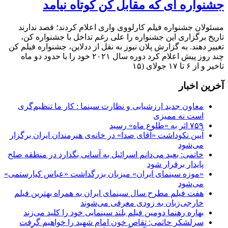
جشنواره ای که مقابل کن کوتاه نیامد
مسئولان جشنواره فیلم کارلووی واری اعلام کردند؛ قصد ندارند
تاریخ برگزاری این جشنواره را علی رغم تداخل با جشنواره کن،
تغییر دهند. به گزارش پلان نیوز به نقل از ددلاین، جشنواره فیلم کن
چند روز پیش اعلام کرد دوره سال ۲۰۲۱ خود را با حدود دو ماه
تاخیر و از ۶ تا ۱۷ جولای (۱۵
آخرین اخبار
معاون جدید ارزشیابی و نظارت سینما : کار ما تنظیم‌گری
است نه ممیزی
۷۵۹ اثر به «طلوع ماه» رسید
آیین نکوداشت «آقای صدا» در خانه‌ی هنرمندان ایران برگزار
می‌شود
خاتمی: بعید می‌دانم اسرائیل به آسانی بگذارد در منطقه صلح
پایدار برقرار شود
«موزه سینمای ایران» میزبان بزرگداشت «عباس کیارستمی»
می‌شود
هفت فیلم مطرح سال سینمای ایران به همراه بهترین فیلم
خارجی‌زبان به زودی معرفی می‌شوند
بهاره رهنما دومین فیلم بلند سینمایی خود را کلید می‌زند
سرلشکر حاتمی: تقاص خون امام شهید را خواهیم گرفت