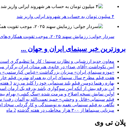
۴ میلیون تومان به حساب هر شهروند ایرانی واریز شد
سردار جوانی: رزمایش سهند ۲۰۲۵، موجب تقویت همکاری‌های نظامی ایران با کشور‌های عضو شانگهای می‌شود
بروزترین خبر سینمای ایران و جهان ...
معاون جدید ارزشیابی و نظارت سینما : کار ما تنظیم‌گری است
آیین نکوداشت «آقای صدا» در خانه‌ی هنرمندان ایران برگزار می
«موزه سینمای ایران» میزبان بزرگداشت «عباس کیارستمی» م
هفت فیلم مطرح سال سینمای ایران به همراه بهترین فیلم خار
بهاره رهنما دومین فیلم بلند سینمایی خود را کلید می‌زند
3 هفته
این بدرقه بیش از آنکه آیین سوگواری باشد بدرقه یک آرمان اس
اولین نمایش نسخه اصلاح و مرمت شده «سگ کشی» بهرام بیضا
فیلم سینمایی«قاتل و وحشیِ» حمید نعمت‌الله به آلمان رفت/ س
نگاهی به فیلم سینمایی نغمه به نویسندگی و کارگردانی سجاد ا
میزبانی سینماها از ۳۰۰ هزار مخاطب در هفته گذشته
2 ماه
پلان تی وی