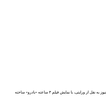
با نمایش «باردو» فیلم جدید آلخاندرو ایناریتو در ونیز این کارگردان با چشمان اشک‌آل۵ود شاهد تشویق ۴ دقیقه‌ای حضار شد. به گزارش پلان نیوز به نقل از ورایتی، با نمایش فیلم ۳ ساعته «بادرو» ساخته