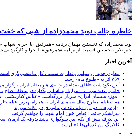
خاطره جالب نوید محمدزاده از شبی که خفت‌
نوید محمدزاده که نخستین مهمان برنامه «همرفیق» با اجرای شهاب حسی
خبرآنلاین، نخستین قسمت از برنامه «همرفیق» با اجرا و کارگردانی
آخرین اخبار
معاون جدید ارزشیابی و نظارت سینما : کار ما تنظیم‌گری است
۷۵۹ اثر به «طلوع ماه» رسید
آیین نکوداشت «آقای صدا» در خانه‌ی هنرمندان ایران برگزار می
خاتمی: بعید می‌دانم اسرائیل به آسانی بگذارد در منطقه صلح پای
«موزه سینمای ایران» میزبان بزرگداشت «عباس کیارستمی» م
هفت فیلم مطرح سال سینمای ایران به همراه بهترین فیلم خار
بهاره رهنما دومین فیلم بلند سینمایی خود را کلید می‌زند
سرلشکر حاتمی: تقاص خون امام شهید را خواهیم گرفت
این بدرقه بیش از آنکه آیین سوگواری باشد بدرقه یک آرمان اس
کالابرگ این کدملی‌ها فعال شد