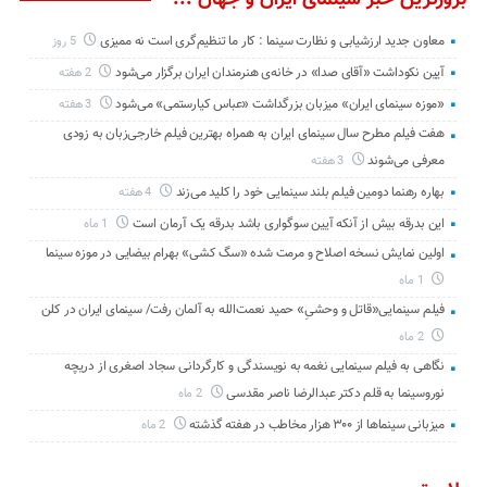
معاون جدید ارزشیابی و نظارت سینما : کار ما تنظیم‌گری است نه ممیزی
5 روز
آیین نکوداشت «آقای صدا» در خانه‌ی هنرمندان ایران برگزار می‌شود
2 هفته
«موزه سینمای ایران» میزبان بزرگداشت «عباس کیارستمی» می‌شود
3 هفته
هفت فیلم مطرح سال سینمای ایران به همراه بهترین فیلم خارجی‌زبان به زودی
معرفی می‌شوند
3 هفته
بهاره رهنما دومین فیلم بلند سینمایی خود را کلید می‌زند
4 هفته
این بدرقه بیش از آنکه آیین سوگواری باشد بدرقه یک آرمان است
1 ماه
اولین نمایش نسخه اصلاح و مرمت شده «سگ کشی» بهرام بیضایی در موزه سینما
1 ماه
فیلم سینمایی«قاتل و وحشیِ» حمید نعمت‌الله به آلمان رفت/ سینمای ایران در کلن
2 ماه
نگاهی به فیلم سینمایی نغمه به نویسندگی و کارگردانی سجاد اصغری از دریچه
نوروسینما به قلم دکتر عبدالرضا ناصر مقدسی
2 ماه
میزبانی سینماها از ۳۰۰ هزار مخاطب در هفته گذشته
2 ماه