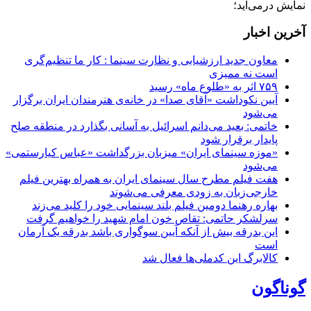
نمایش درمی‌آید؛
آخرین اخبار
معاون جدید ارزشیابی و نظارت سینما : کار ما تنظیم‌گری
است نه ممیزی
۷۵۹ اثر به «طلوع ماه» رسید
آیین نکوداشت «آقای صدا» در خانه‌ی هنرمندان ایران برگزار
می‌شود
خاتمی: بعید می‌دانم اسرائیل به آسانی بگذارد در منطقه صلح
پایدار برقرار شود
«موزه سینمای ایران» میزبان بزرگداشت «عباس کیارستمی»
می‌شود
هفت فیلم مطرح سال سینمای ایران به همراه بهترین فیلم
خارجی‌زبان به زودی معرفی می‌شوند
بهاره رهنما دومین فیلم بلند سینمایی خود را کلید می‌زند
سرلشکر حاتمی: تقاص خون امام شهید را خواهیم گرفت
این بدرقه بیش از آنکه آیین سوگواری باشد بدرقه یک آرمان
است
کالابرگ این کدملی‌ها فعال شد
گوناگون