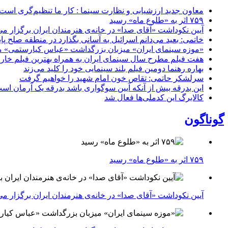
معاون جدید ارزشیابی و نظارت سینما : کار ما تنظیم‌گری است
۷۵۹ اثر به «طلوع ماه» رسید
آیین نکوداشت «آقای صدا» در خانه‌ی هنرمندان ایران برگزار می
خاتمی: بعید می‌دانم اسرائیل به آسانی بگذارد در منطقه صلح پای
«موزه سینمای ایران» میزبان بزرگداشت «عباس کیارستمی» م
هفت فیلم مطرح سال سینمای ایران به همراه بهترین فیلم خار
بهاره رهنما دومین فیلم بلند سینمایی خود را کلید می‌زند
سرلشکر حاتمی: تقاص خون امام شهید را خواهیم گرفت
این بدرقه بیش از آنکه آیین سوگواری باشد بدرقه یک آرمان اس
کالابرگ این کدملی‌ها فعال شد
گوناگون
۷۵۹ اثر به «طلوع ماه» رسید
آیین نکوداشت «آقای صدا» در خانه‌ی هنرمندان ایران برگزار می