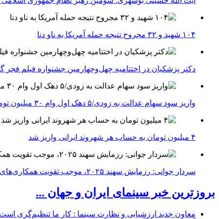
آیت الله حسینی بوشهری: سومین رهبر نظام جمهوری اسلامی ب
۱۰۴ شهید و ۳۲ مجروح نتیجه حمله آمریکا به ناو دنا
دکتر پزشکیان در اختتامیه چهل‌وچهارمین جشنواره فیلم فجر گفت
واریز سود سهام عدالت به زودی/۵ دهک اول وام ۳۰ میلیون تومانی می‌گیرند
۴ میلیون تومان به حساب هر شهروند ایرانی واریز شد
سردار جوانی: رزمایش سهند ۲۰۲۵، موجب تقویت همکاری‌های نظامی ایران با کشور‌های عضو شانگهای می‌شود
بروزترین خبر سینمای ایران و جهان ...
معاون جدید ارزشیابی و نظارت سینما : کار ما تنظیم‌گری است