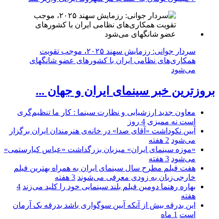
سردار جوانی: رزمایش سهند ۲۰۲۵، موجب تقویت
همکاری‌های نظامی ایران با کشور‌های عضو شانگهای
می‌شود
بروزترین خبر سینمای ایران و جهان ...
معاون جدید ارزشیابی و نظارت سینما : کار ما تنظیم‌گری
است نه ممیزی
4 روز
آیین نکوداشت «آقای صدا» در خانه‌ی هنرمندان ایران برگزار
می‌شود
2 هفته
«موزه سینمای ایران» میزبان بزرگداشت «عباس کیارستمی»
می‌شود
3 هفته
هفت فیلم مطرح سال سینمای ایران به همراه بهترین فیلم
خارجی‌زبان به زودی معرفی می‌شوند
3 هفته
بهاره رهنما دومین فیلم بلند سینمایی خود را کلید می‌زند
4
هفته
این بدرقه بیش از آنکه آیین سوگواری باشد بدرقه یک آرمان
است
1 ماه