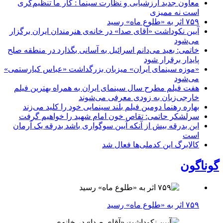
معاون جدید ارزشیابی و نظارت سینما : کار ما تنظیم‌گری
است نه ممیزی
۷۵۹ اثر به «طلوع ماه» رسید
آیین نکوداشت «آقای صدا» در خانه‌ی هنرمندان ایران برگزار
می‌شود
خاتمی: بعید می‌دانم اسرائیل به آسانی بگذارد در منطقه صلح
پایدار برقرار شود
«موزه سینمای ایران» میزبان بزرگداشت «عباس کیارستمی»
می‌شود
هفت فیلم مطرح سال سینمای ایران به همراه بهترین فیلم
خارجی‌زبان به زودی معرفی می‌شوند
بهاره رهنما دومین فیلم بلند سینمایی خود را کلید می‌زند
سرلشکر حاتمی: تقاص خون امام شهید را خواهیم گرفت
این بدرقه بیش از آنکه آیین سوگواری باشد بدرقه یک آرمان
است
کالابرگ این کدملی‌ها فعال شد
گوناگون
۷۵۹ اثر به «طلوع ماه» رسید